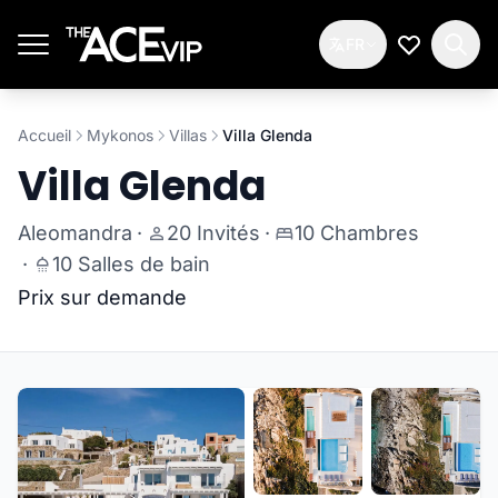
Passer au contenu principal
FR
Ma Liste d
Accueil
Mykonos
Villas
Villa Glenda
Villa Glenda
Aleomandra
·
20 Invités
·
10 Chambres
·
10 Salles de bain
Prix sur demande