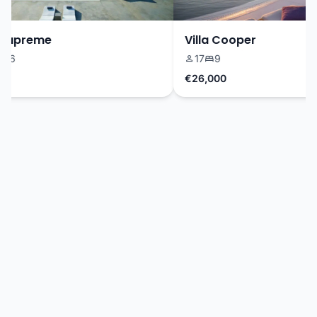
Supreme
Villa Cooper
6
17
9
€26,000