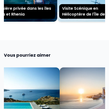
ière privée dans les îles
Visite Scénique en
s et Rhenia
Hélicoptère de l'Île de
Mykonos
Vous pourriez aimer