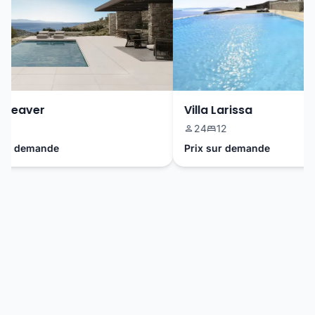
Weaver
Villa Larissa
24
12
ur demande
Prix sur demande