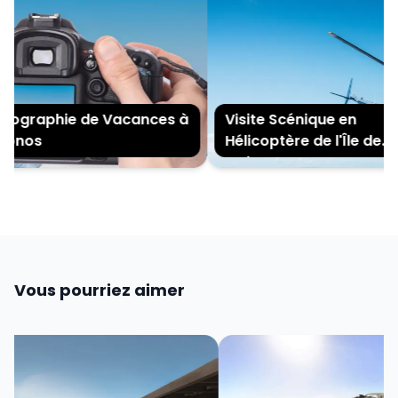
ographie de Vacances à
Visite Scénique en
onos
Hélicoptère de l'Île de
Mykonos
Vous pourriez aimer