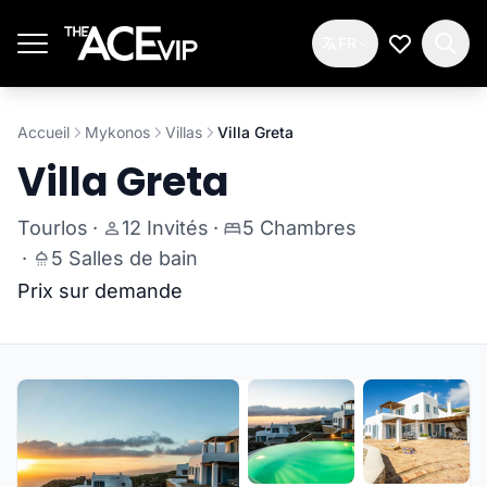
Passer au contenu principal
FR
Ma Liste d
Accueil
Mykonos
Villas
Villa Greta
Villa Greta
Tourlos
·
12 Invités
·
5 Chambres
·
5 Salles de bain
Prix sur demande