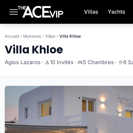
Passer au contenu principal
Villas
Yachts
Accueil
Mykonos
Villas
Villa Khloe
Villa Khloe
Agios Lazaros
·
10 Invités
·
5 Chambres
·
6 S