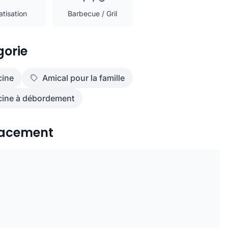
atisation
Barbecue / Gril
orie
cine
Amical pour la famille
cine à débordement
acement