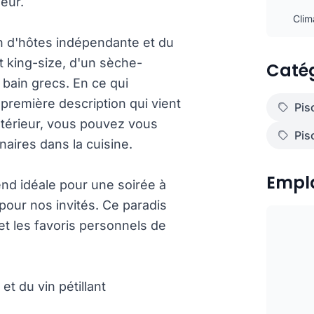
eur.
Clim
on d'hôtes indépendante et du
t king-size, d'un sèche-
Catég
e bain grecs. En ce qui
première description qui vient
Pis
'intérieur, vous pouvez vous
Pis
naires dans la cuisine.
Empl
end idéale pour une soirée à
ur nos invités. Ce paradis
t les favoris personnels de
t du vin pétillant