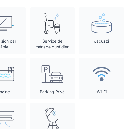
ision par
Service de
Jacuzzi
câble
ménage quotidien
iscine
Parking Privé
Wi-Fi