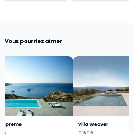
Vous pourriez aimer
Supreme
Villa Weaver
6
18
9