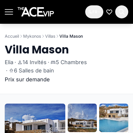
Passer au contenu principal
FR
Ma Liste d
Accueil
Mykonos
Villas
Villa Mason
Villa Mason
Elia
·
14 Invités
·
5 Chambres
·
6 Salles de bain
Prix sur demande