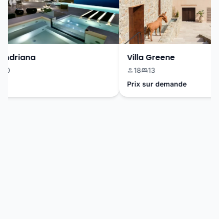
ndriana
Villa Greene
18
13
Prix sur demande