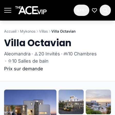
Passer au contenu principal
FR
Ma Liste d
Accueil
Mykonos
Villas
Villa Octavian
Villa Octavian
Aleomandra
·
20 Invités
·
10 Chambres
·
10 Salles de bain
Prix sur demande