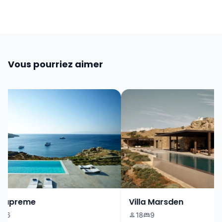
Vous pourriez aimer
Supreme
Villa Marsden
6
18
9