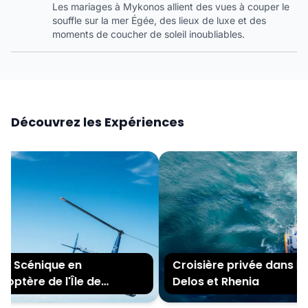
Les mariages à Mykonos allient des vues à couper le
souffle sur la mer Égée, des lieux de luxe et des
moments de coucher de soleil inoubliables.
Découvrez les Expériences
e Scénique en
Croisière privée dans les î
ptère de l'Île de
Delos et Rhenia
nos