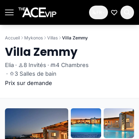
Passer au contenu principal
FR
Ma Liste d
Accueil
Mykonos
Villas
Villa Zemmy
Villa Zemmy
Elia
·
8 Invités
·
4 Chambres
·
3 Salles de bain
Prix sur demande