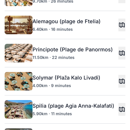
9.70km · 26 minutes
Alemagou (plage de Ftelia)
6.40km · 16 minutes
Principote (Plage de Panormos)
11.50km · 22 minutes
Solymar (Plaža Kalo Livadi)
4.00km · 9 minutes
Spilia (plage Agia Anna-Kalafati)
5.90km · 11 minutes