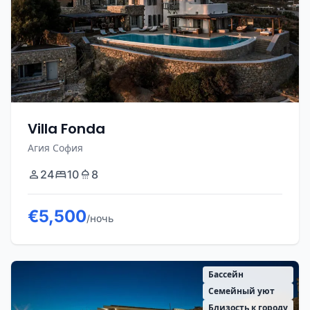
Villa Fonda
Агия София
24
10
8
€5,500
/ночь
Бассейн
Семейный уют
Близость к городу