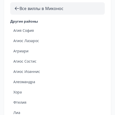
Все виллы в Миконос
Другие районы
Агия София
Агиос Лазарос
Агриари
Агиос Состис
Агиос Иоаннис
Алеомандра
Хора
Фтелия
Лиа