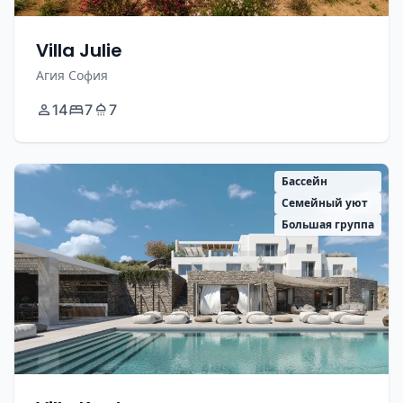
Villa Julie
Агия София
14
7
7
Бассейн
Семейный уют
Большая группа