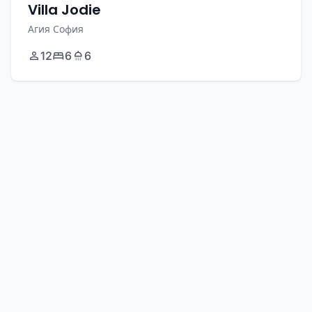
Villa Jodie
Агия София
12
6
6