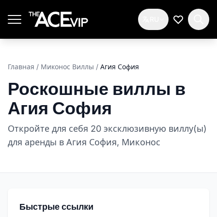
Перейти к основному содержимому
RU
Мой спис
Главная
/
Миконос Виллы
/
Агия София
Роскошные виллы в
Агия София
Откройте для себя 20 эксклюзивную виллу(ы)
для аренды в Агия София, Миконос
Быстрые ссылки