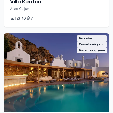
Villa Keaton
Агия София
12
6
7
Бассейн
Семейный уют
Большая группа