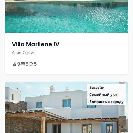
Villa Marilene IV
Агия София
9
5
5
Бассейн
Семейный уют
Близость к городу