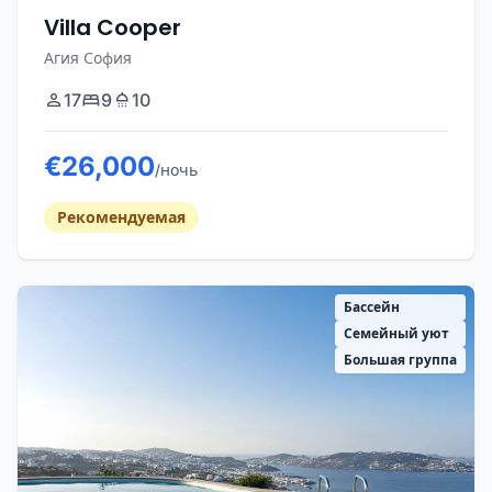
Villa Cooper
Агия София
17
9
10
€26,000
/ночь
Рекомендуемая
Бассейн
Семейный уют
Большая группа