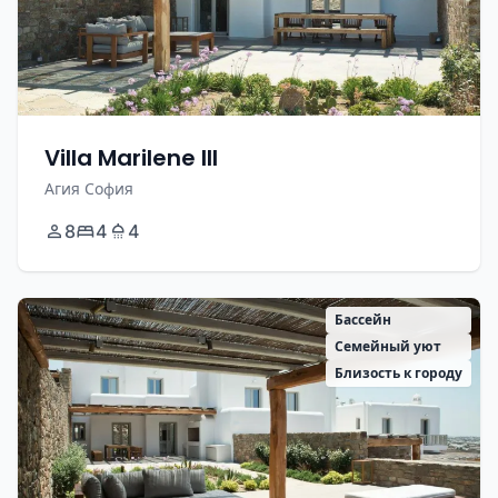
Villa Marilene III
Агия София
8
4
4
Бассейн
Семейный уют
Близость к городу