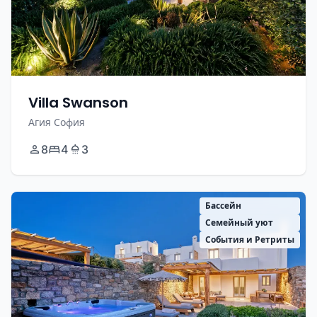
Villa Swanson
Агия София
8
4
3
Бассейн
Семейный уют
События и Ретриты