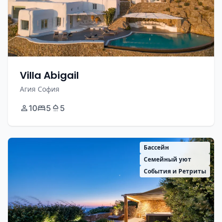
Villa Abigail
Агия София
10
5
5
Бассейн
Семейный уют
События и Ретриты