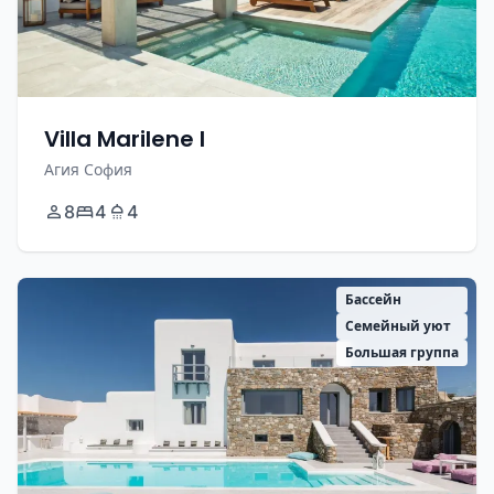
Villa Marilene I
Агия София
8
4
4
Бассейн
Семейный уют
Большая группа