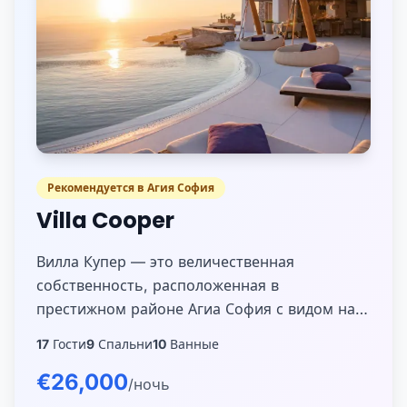
Рекомендуется в Агия София
Villa Cooper
Вилла Купер — это величественная
собственность, расположенная в
престижном районе Агиа София с видом на
Эгейское море, удобно близко к городу
17
Гости
9
Спальни
10
Ванные
Миконос и новому порту. Она состоит из 9
€26,000
спален с ванной к...
/ночь