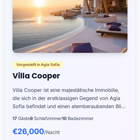
Vorgestellt in Agia Sofia
Villa Cooper
Villa Cooper ist eine majestätische Immobilie,
die sich in der erstklassigen Gegend von Agia
Sofia befindet und einen atemberaubenden Blick
auf die Ägäis bietet, nur wenige Minuten von
17
Gäste
9
Schlafzimmer
10
Badezimmer
Mykonos Stadt u...
€26,000
/Nacht