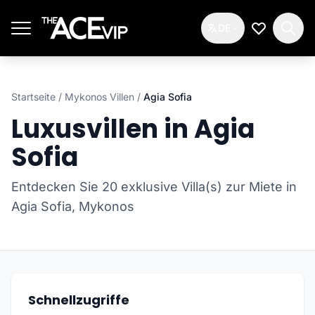
Zum Hauptinhalt springen
DE
Meine Wun
Startseite
/
Mykonos Villen
/
Agia Sofia
Luxusvillen in Agia
Sofia
Entdecken Sie 20 exklusive Villa(s) zur Miete in
Agia Sofia, Mykonos
Schnellzugriffe