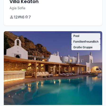
Villa Keaton
Agia Sofia
12
6
7
Pool
Familienfreundlich
Große Gruppe