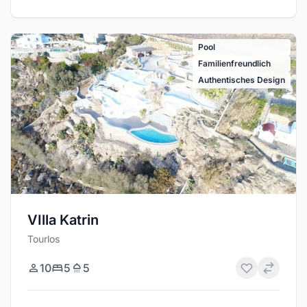
Pool
Familienfreundlich
Authentisches Design
VIlla Katrin
Tourlos
10
5
5