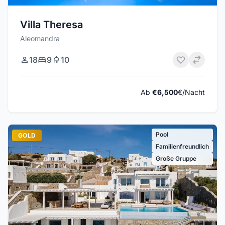
Villa Theresa
Aleomandra
18
9
10
Ab
€6,500
€/Nacht
Pool
GOLD
Familienfreundlich
Große Gruppe