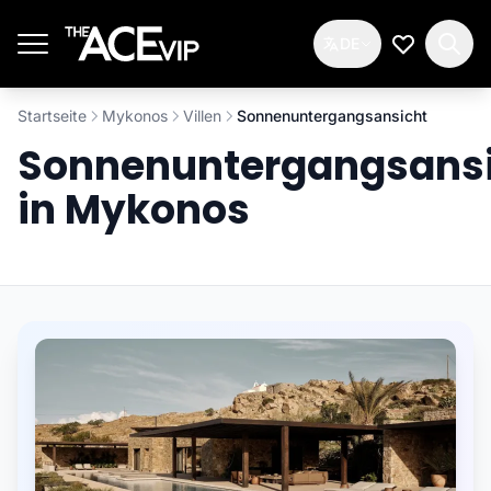
Zum Hauptinhalt springen
DE
Meine Wun
Startseite
Mykonos
Villen
Sonnenuntergangsansicht
Sonnenuntergangsans
in Mykonos