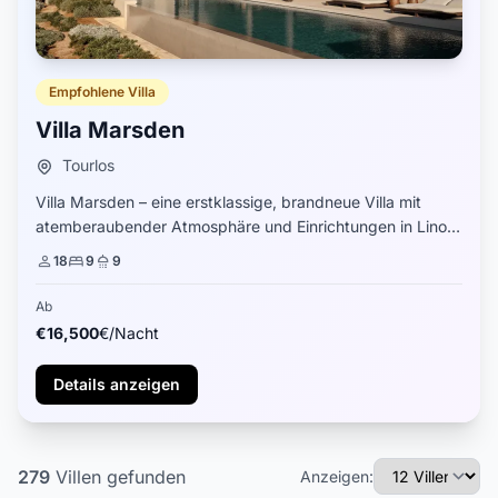
Empfohlene Villa
Villa Marsden
Tourlos
Villa Marsden – eine erstklassige, brandneue Villa mit
atemberaubender Atmosphäre und Einrichtungen in Lino,
Mykonos, Griechenland. „Eine atemberaubende Immobilie,
18
9
9
die alles bietet, was Sie sich währe...
Ab
€16,500
€/Nacht
Details anzeigen
279
Villen
gefunden
Anzeigen: