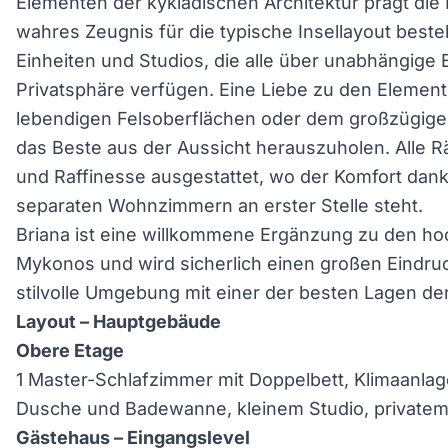
Elementen der kykladischen Architektur prägt die
wahres Zeugnis für die typische Insellayout besteh
Einheiten und Studios, die alle über unabhängige 
Privatsphäre verfügen. Eine Liebe zu den Element
lebendigen Felsoberflächen oder dem großzügigen
das Beste aus der Aussicht herauszuholen. Alle Rä
und Raffinesse ausgestattet, wo der Komfort dan
separaten Wohnzimmern an erster Stelle steht.
Briana ist eine willkommene Ergänzung zu den ho
Mykonos und wird sicherlich einen großen Eindruc
stilvolle Umgebung mit einer der besten Lagen de
Layout – Hauptgebäude
Obere Etage
1 Master-Schlafzimmer mit Doppelbett, Klimaanla
Dusche und Badewanne, kleinem Studio, privatem
Gästehaus – Eingangslevel