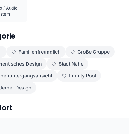
o / Audio
istem
orie
l
Familienfreundlich
Große Gruppe
hentisches Design
Stadt Nähe
nenuntergangsansicht
Infinity Pool
erner Design
dort