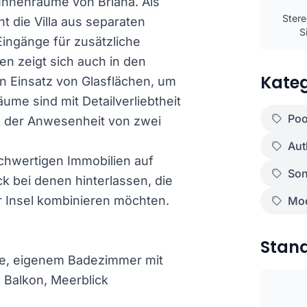
 Innenräume von Briana. Als
Stere
t die Villa aus separaten
S
Eingänge für zusätzliche
en zeigt sich auch in den
Kateg
 Einsatz von Glasflächen, um
ume sind mit Detailverliebtheit
Poo
k der Anwesenheit von zwei
Aut
chwertigen Immobilien auf
Son
k bei denen hinterlassen, die
r Insel kombinieren möchten.
Mod
Stan
ge, eigenem Badezimmer mit
 Balkon, Meerblick