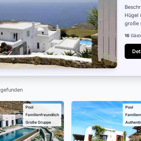
Beschr
Hügel 
große 
und so
16
Gäst
Det
a gefunden
Pool
Pool
Familienfreundlich
Familien
Große Gruppe
Authent