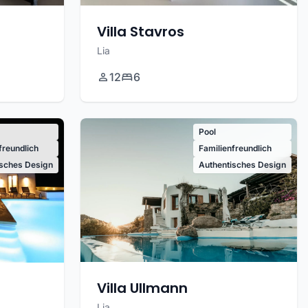
Villa Stavros
Lia
12
6
Pool
freundlich
Familienfreundlich
isches Design
Authentisches Design
Villa Ullmann
Lia