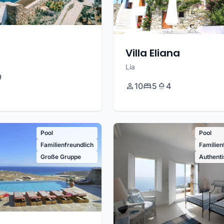
a
Villa Eliana
Lia
9
10
5
4
Pool
Pool
Familienfreundlich
Familien
Große Gruppe
Authent