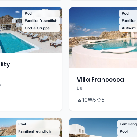
Pool
Pool
Familienfreundlich
Familien
Große Gruppe
Authent
lity
Villa Francesca
5
Lia
10
5
5
Pool
Familieng
Familienfreundlich
Pool