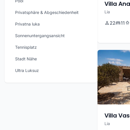
Pool
Villa An
Lia
Privatsphäre & Abgeschiedenheit
22
11
Privatna luka
Sonnenuntergangsansicht
Tennisplatz
Stadt Nähe
Ultra Luksuz
Villa Vas
Lia