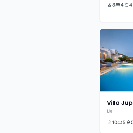
8
4
4
Villa Jup
Lia
10
5