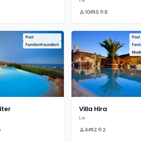
10
5
6
Pool
Pool
Familienfreundlich
Fami
Mode
iter
Villa Hira
Lia
5
4
2
2