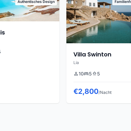
Authentisches Design
Familienf
is
5
Villa Swinton
Lia
10
5
5
€2,800
/Nacht