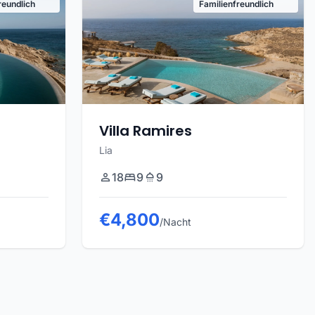
reundlich
Familienfreundlich
Villa Ramires
Lia
18
9
9
€4,800
/Nacht