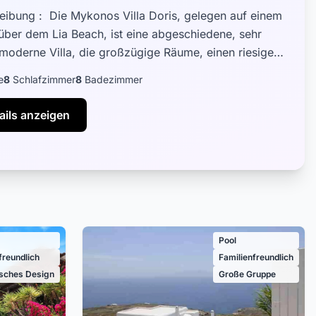
eibung : Die Mykonos Villa Doris, gelegen auf einem
über dem Lia Beach, ist eine abgeschiedene, sehr
moderne Villa, die großzügige Räume, einen riesigen
nnigen Poolbereich sow...
e
8
Schlafzimmer
8
Badezimmer
ails anzeigen
Pool
freundlich
Familienfreundlich
isches Design
Große Gruppe