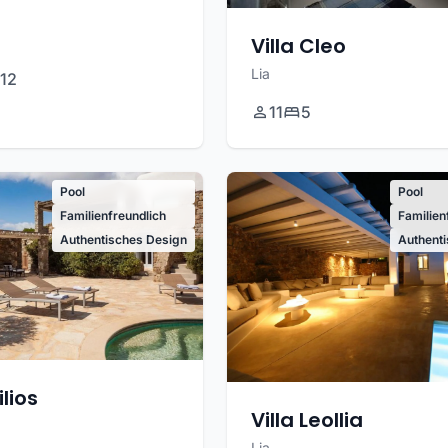
a
Villa Cleo
Lia
12
11
5
Pool
Pool
Familienfreundlich
Familien
Authentisches Design
Authent
ilios
Villa Leollia
Lia