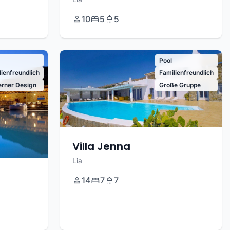
10
5
5
Pool
lienfreundlich
Familienfreundlich
rner Design
Große Gruppe
Villa Jenna
Lia
14
7
7