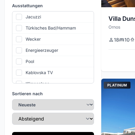
Ausstattungen
Jacuzzi
Villa Dun
Ornos
Türkisches Bad/Hammam
Wecker
18
10
Energieerzeuger
Pool
Kablovska TV
Klimaanlage
PLATINUM
Sortieren nach
Fitnessstudio
WLAN
Sortierreihenfolge
Privatparkplatz
Täglicher Reinigungsservice