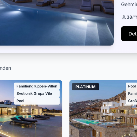
Gehmin
Kalo L
38
Det
nden
Familiengruppen-Villen
Pool
PLATINUM
Svetionik Grupa Vile
Fami
Pool
Groß