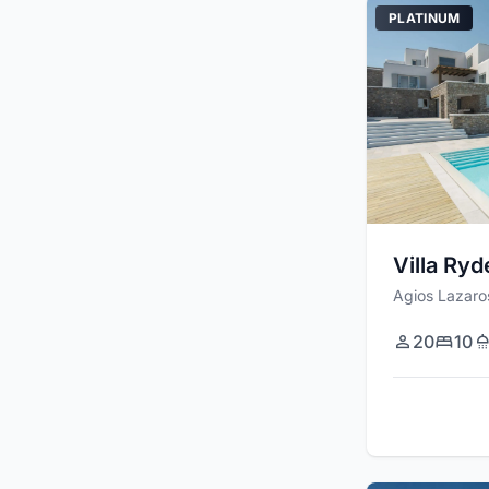
PLATINUM
Villa Ryd
Agios Lazaro
20
10