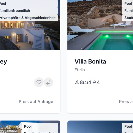
Pool
Pool
Familienfreundlich
Fami
Privatsphäre & Abgeschiedenheit
Stad
Villa Bonita
ley
Ftelia
8
4
4
Preis 
Preis auf Anfrage
Pool
Pool