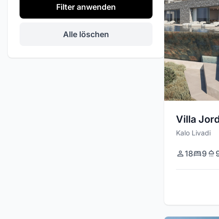
Filter anwenden
Tennisplatz
Akcija
Alle löschen
Bürofläche
Private Veranstaltungen
Heliport
Sicherheitskameras
Grill
Villa Jor
Kalo Livadi
Massagezimmer
Basketballplatz
18
9
Stereo / Audio Sistem