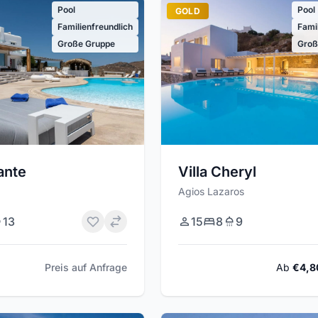
Pool
Pool
GOLD
Familienfreundlich
Fami
Große Gruppe
Groß
ante
Villa Cheryl
Agios Lazaros
13
15
8
9
Preis auf Anfrage
Ab
€4,8