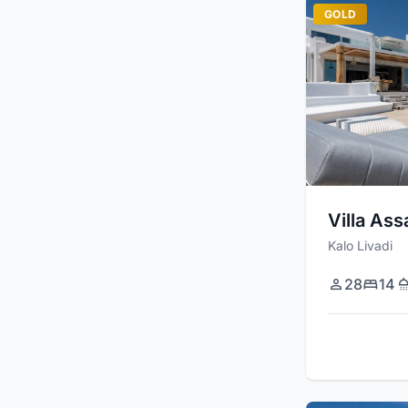
GOLD
Villa Ass
Kalo Livadi
28
14