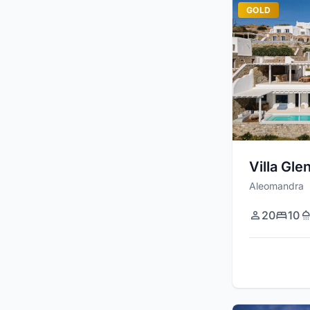
GOLD
Villa Gle
Aleomandra
20
10