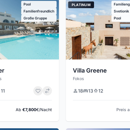
Pool
Familieng
PLATINUM
Familienfreundlich
Svetionik
Große Gruppe
Pool
Villa Greene
er
Fokos
s
18
13
12
11
Preis 
Ab
€7,800
€/Nacht