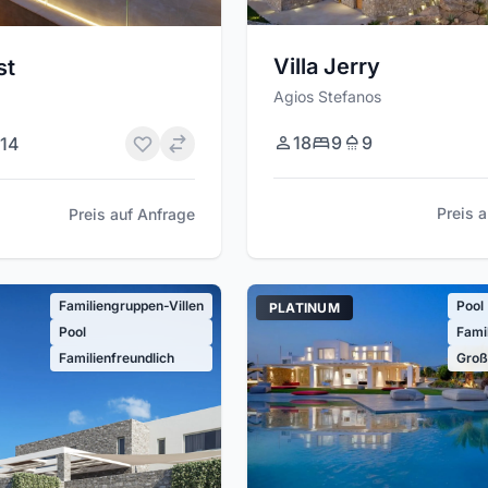
Villa Jerry
st
Agios Stefanos
18
9
9
14
Preis 
Preis auf Anfrage
Familiengruppen-Villen
Pool
PLATINUM
Pool
Fami
Familienfreundlich
Groß