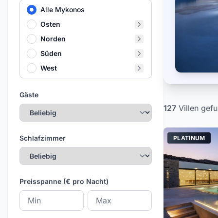
Alle Mykonos
Osten
Norden
Süden
West
Gäste
127
Villen
gefu
Schlafzimmer
PLATINUM
Preisspanne (€ pro Nacht)
Mindestpreis
Höchstpreis