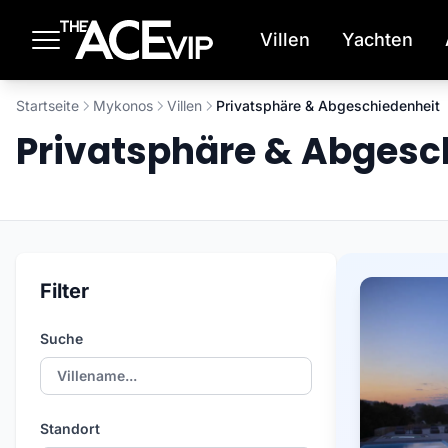
Zum Hauptinhalt springen
Villen
Yachten
Startseite
Mykonos
Villen
Privatsphäre & Abgeschiedenheit
Privatsphäre & Abgesc
Filter
Suche
Standort