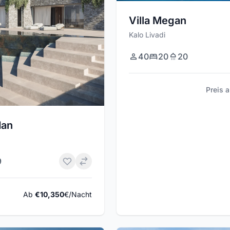
Villa Megan
Kalo Livadi
40
20
20
Preis 
dan
9
Ab
€10,350
€/Nacht