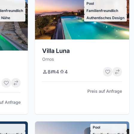
Pool
lienfreundlich
Familienfreundlich
t Nähe
Authentisches Design
Villa Luna
Ornos
8
4
4
Preis auf Anfrage
auf Anfrage
Pool