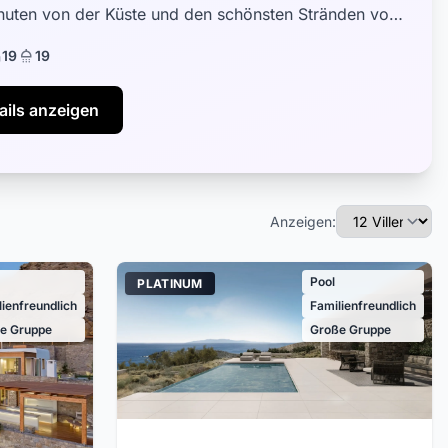
uten von der Küste und den schönsten Stränden von
ivadi auf Mykonos entfer...
19
19
ails anzeigen
Anzeigen:
Pool
PLATINUM
lienfreundlich
Familienfreundlich
e Gruppe
Große Gruppe