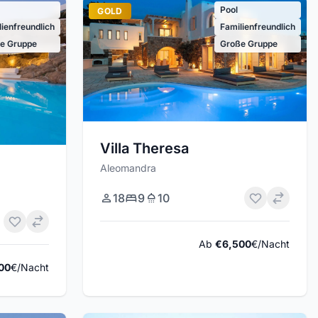
Pool
GOLD
lienfreundlich
Familienfreundlich
e Gruppe
Große Gruppe
Villa Theresa
Aleomandra
18
9
10
Ab
€6,500
€/Nacht
00
€/Nacht