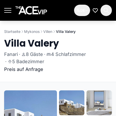
Zum Hauptinhalt springen
DE
Meine Wun
Startseite
Mykonos
Villen
Villa Valery
Villa Valery
Fanari
·
8 Gäste
·
4 Schlafzimmer
·
5 Badezimmer
Preis auf Anfrage