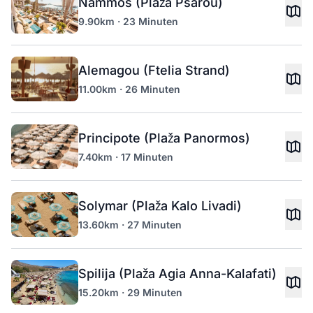
Nammos (Plaža Psarou)
9.90km · 23 Minuten
Alemagou (Ftelia Strand)
11.00km · 26 Minuten
Principote (Plaža Panormos)
7.40km · 17 Minuten
Solymar (Plaža Kalo Livadi)
13.60km · 27 Minuten
Spilija (Plaža Agia Anna-Kalafati)
15.20km · 29 Minuten