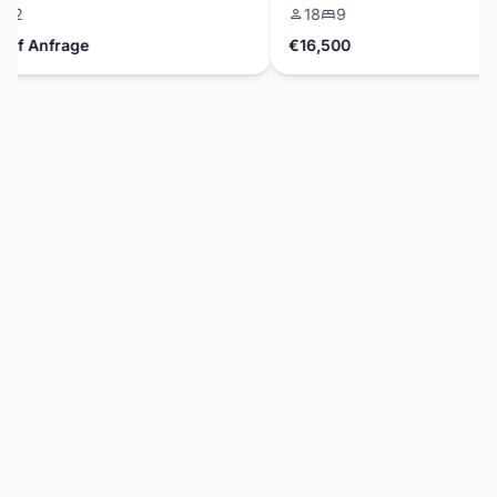
2
18
9
f Anfrage
€16,500