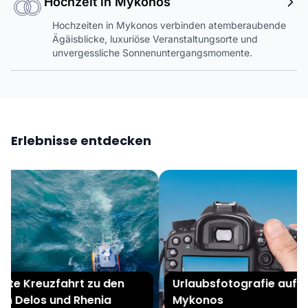
Hochzeit in Mykonos
Hochzeiten in Mykonos verbinden atemberaubende
Ägäisblicke, luxuriöse Veranstaltungsorte und
unvergessliche Sonnenuntergangsmomente.
Erlebnisse entdecken
te Kreuzfahrt zu den
Urlaubsfotografie auf
n Delos und Rhenia
Mykonos