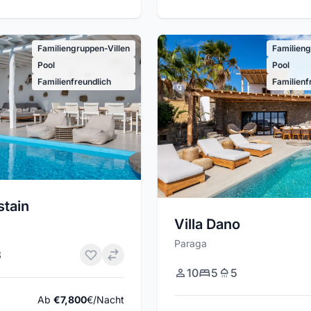
Familiengruppen-Villen
Familieng
Pool
Pool
Familienfreundlich
Familienf
stain
Villa Dano
Paraga
8
10
5
5
Ab
€7,800
€/Nacht