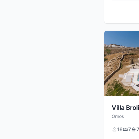
Villa Brol
Ornos
16
7