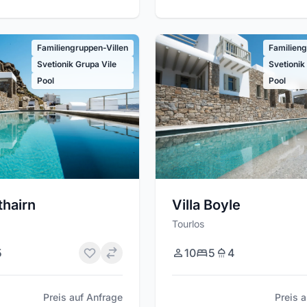
Familiengruppen-Villen
Familieng
Svetionik Grupa Vile
Svetionik
Pool
Pool
thairn
Villa Boyle
Tourlos
5
10
5
4
Preis auf Anfrage
Preis 