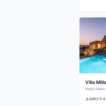
Villa Mill
Platys Gialos
6
3
4