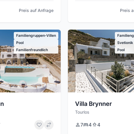
Preis auf Anfrage
Preis 
Familiengruppen-Villen
Familieng
Pool
Svetionik
Familienfreundlich
Pool
in
Villa Brynner
Tourlos
7
7
4
4