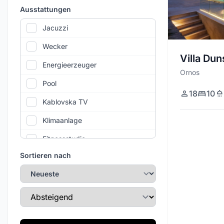
Ausstattungen
Jacuzzi
Wecker
Villa Dun
Energieerzeuger
Ornos
Pool
18
10
Kablovska TV
Klimaanlage
Fitnessstudio
Sortieren nach
WLAN
Privatparkplatz
Sortierreihenfolge
Täglicher Reinigungsservice
Tennisplatz