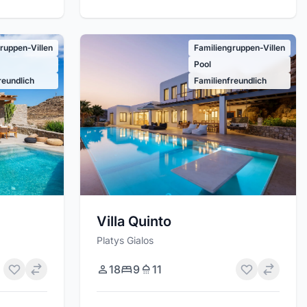
ruppen-Villen
Familiengruppen-Villen
Pool
reundlich
Familienfreundlich
Villa Quinto
Platys Gialos
18
9
11