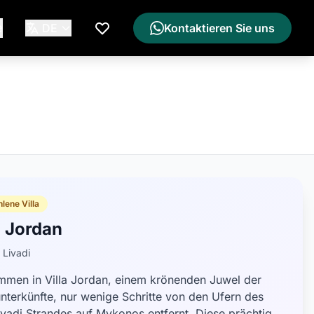
e
DE
Kontaktieren Sie uns
Meine Wunschliste
lene Villa
a Jordan
 Livadi
mmen in Villa Jordan, einem krönenden Juwel der
nterkünfte, nur wenige Schritte von den Ufern des
ivadi Strandes auf Mykonos entfernt. Diese prächtige