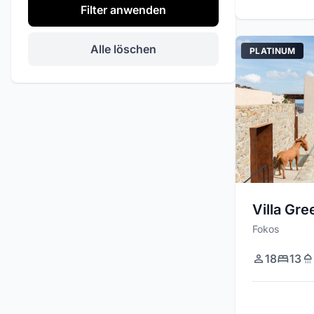
Filter anwenden
Private Veranstaltungen
Heliport
Alle löschen
PLATINUM
Sicherheitskameras
Grill
Stereo / Audio Sistem
Villa Gre
Fokos
18
13