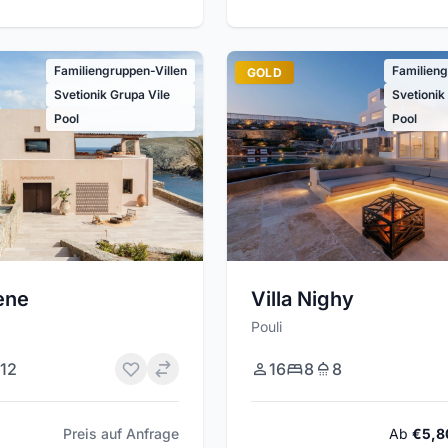
Familiengruppen-Villen
Familieng
GOLD
Svetionik Grupa Vile
Svetionik
Pool
Pool
ene
Villa Nighy
Pouli
12
16
8
8
Preis auf Anfrage
Ab
€5,8