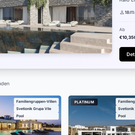
Villa m
18
Ab
€10,35
Det
nden
Familiengruppen-Villen
Familieng
PLATINUM
Svetionik Grupa Vile
Svetionik
Pool
Pool