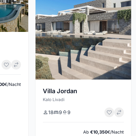
00
€/Nacht
Villa Jordan
Kalo Livadi
18
9
9
Ab
€10,350
€/Nacht