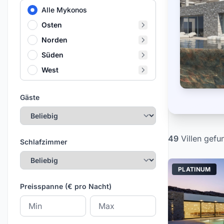
Alle Mykonos
Osten
Norden
Süden
West
Gäste
49
Villen
gefu
Schlafzimmer
PLATINUM
Preisspanne (€ pro Nacht)
Mindestpreis
Höchstpreis