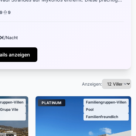
it 9 Schlafzimmern ist e...
9
9
0
€/Nacht
ails anzeigen
Anzeigen:
ruppen-Villen
Familiengruppen-Villen
PLATINUM
 Grupa Vile
Pool
Familienfreundlich