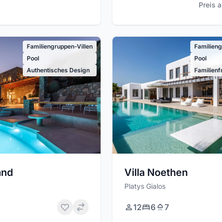
Preis 
Familiengruppen-Villen
Familieng
Pool
Pool
Authentisches Design
Familienf
and
Villa Noethen
Platys Gialos
12
6
7