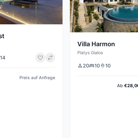
st
Villa Harmon
Platys Gialos
14
20
10
10
Preis auf Anfrage
Ab
€28,0