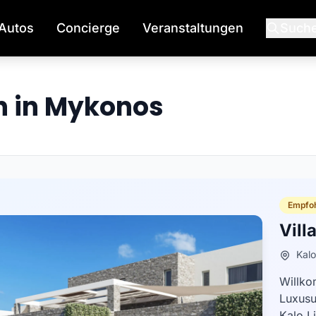
Autos
Concierge
Veranstaltungen
Such
n in Mykonos
Empfoh
Vill
Kalo
Willko
Luxusu
Kalo L