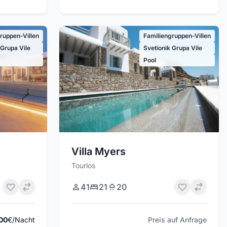
ruppen-Villen
Familiengruppen-Villen
 Grupa Vile
Svetionik Grupa Vile
Pool
Villa Myers
Tourlos
41
21
20
00
€/Nacht
Preis auf Anfrage