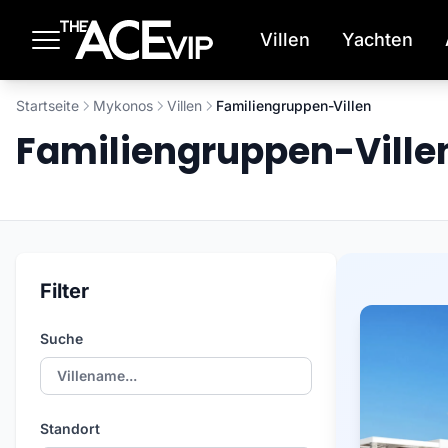
Zum Hauptinhalt springen
Villen
Yachten
Startseite
Mykonos
Villen
Familiengruppen-Villen
Familiengruppen-Ville
Filter
Suche
Standort