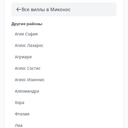
Все виллы в Миконос
Другие районы
Агия София
Агиос Лазарос
Агриари
Агиос Состис
Агиос Иоаннис
Алеомандра
Хора
Фтелия
Лиа