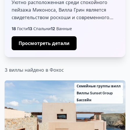
Уютно расположенная среди спокойного
пейзажа Миконоса, Вилла Грин является
свидетельством роскоши и современного
комфорта. Новостройка, полностью
18
Гости
13
Спальни
12
Ванные
оборудованная, она предлагает дизайн,
который гармонич...
Просмотреть детали
3 виллы найдено в Фокос
Семейные группы вилл
Виллы Sunset Group
Бассейн