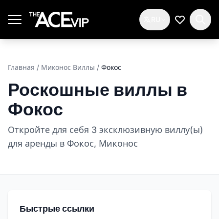
Перейти к основному содержимому
RU
Мой спис
Главная
/
Миконос Виллы
/
Фокос
Роскошные виллы в
Фокос
Откройте для себя 3 эксклюзивную виллу(ы)
для аренды в Фокос, Миконос
Быстрые ссылки