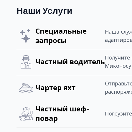
Наши Услуги
Специальные
Наша служ
запросы
адаптиров
Получите 
Частный водитель
Миконосу 
Отправьт
Чартер яхт
распоряж
Частный шеф-
Погрузите
повар