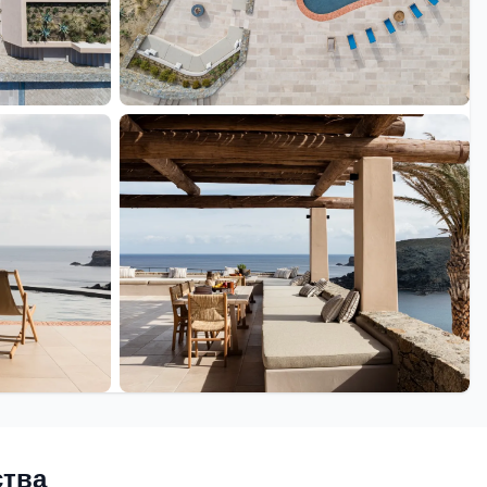
+43 еще
ства