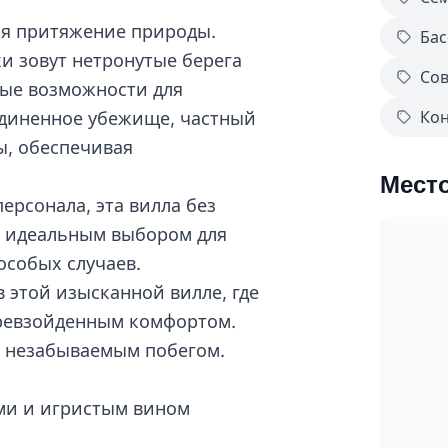
ся притяжение природы.
Бас
и зовут нетронутые берега
Со
ные возможности для
Кон
уединенное убежище, частный
ы, обеспечивая
Мест
ерсонала, эта вилла без
е идеальным выбором для
особых случаев.
этой изысканной вилле, где
ревзойденным комфортом.
ь незабываемым побегом.
ми и игристым вином