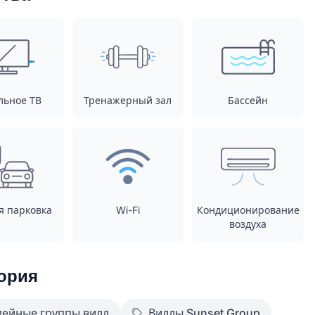
льное ТВ
Тренажерный зал
Бассейн
я парковка
Wi-Fi
Кондиционирование
воздуха
ория
ейные группы вилл
Виллы Sunset Group