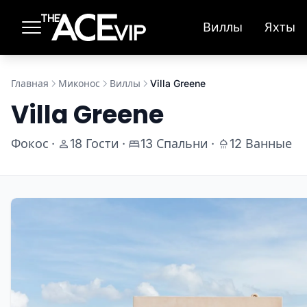
Перейти к основному содержимому
Виллы
Яхты
Главная
Миконос
Виллы
Villa Greene
Villa Greene
Фокос
·
18 Гости
·
13 Спальни
·
12 Ванные