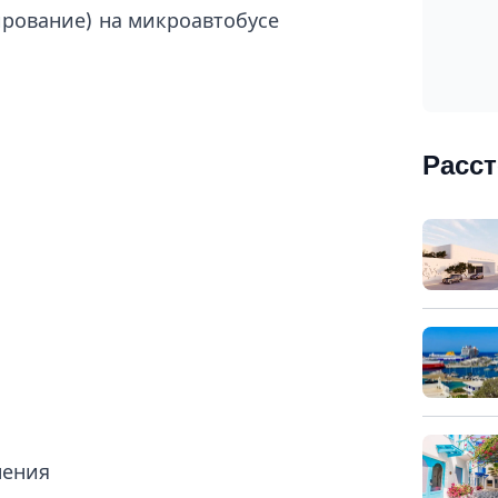
ирование) на микроавтобусе
Расс
нения