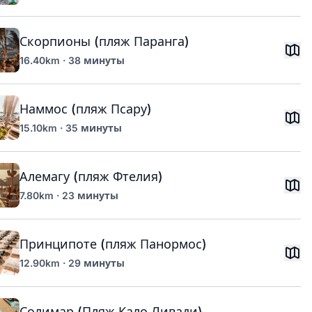
Скорпионы (пляж Паранга)
16.40km · 38 минуты
Наммос (пляж Псару)
15.10km · 35 минуты
Алемагу (пляж Фтелия)
7.80km · 23 минуты
Принципоте (пляж Панормос)
12.90km · 29 минуты
Солимар (Пляж Кало Ливади)