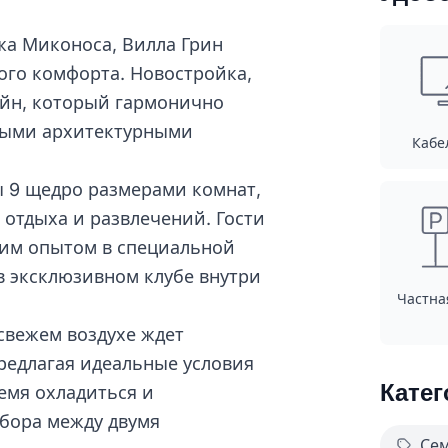
жа Миконоса, Вилла Грин
ого комфорта. Новостройка,
айн, который гармонично
ьными архитектурными
Кабе
 9 щедро размерами комнат,
отдыха и развлечений. Гости
им опытом в специальной
в эксклюзивном клубе внутри
Частна
 свежем воздухе ждет
редлагая идеальные условия
Катег
емя охладиться и
ыбора между двумя
Сем