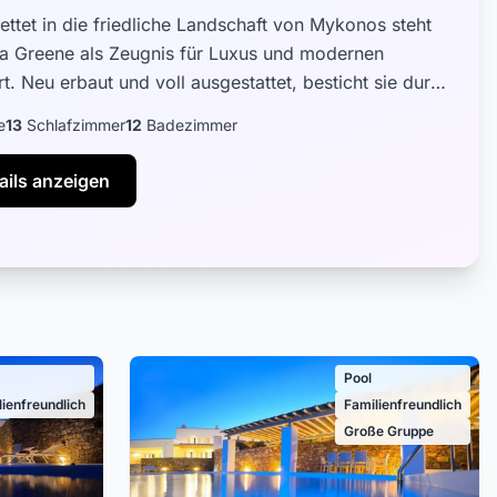
ettet in die friedliche Landschaft von Mykonos steht
lla Greene als Zeugnis für Luxus und modernen
t. Neu erbaut und voll ausgestattet, besticht sie durch
ign, das zeitgenössi...
e
13
Schlafzimmer
12
Badezimmer
ails anzeigen
Pool
lienfreundlich
Familienfreundlich
Große Gruppe