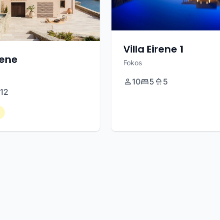
Villa Eirene 1
eene
Fokos
10
5
5
12