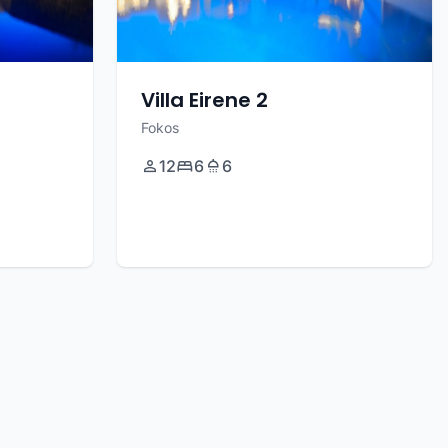
Villa Eirene 2
Fokos
12
6
6