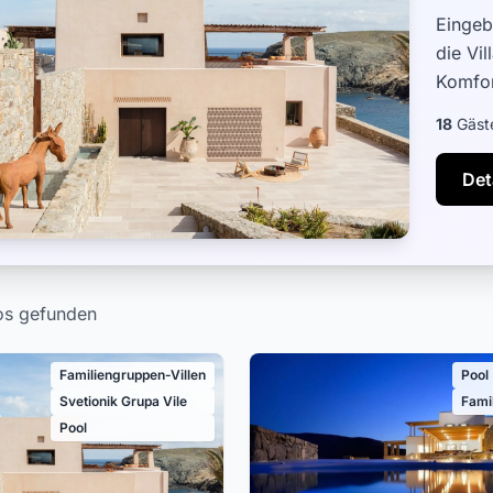
Eingeb
die Vi
Komfor
ein Des
18
Gäst
Det
kos gefunden
Familiengruppen-Villen
Pool
Svetionik Grupa Vile
Fami
Pool