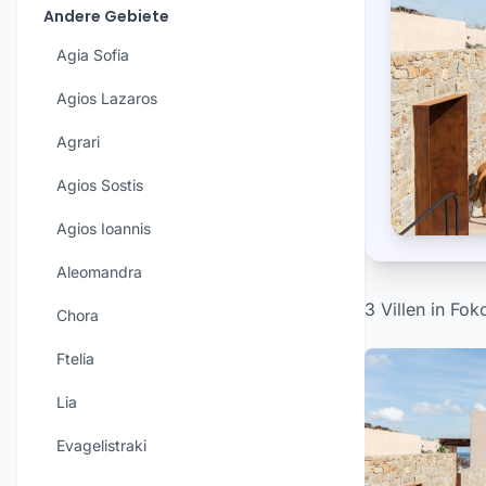
Andere Gebiete
Agia Sofia
Agios Lazaros
Agrari
Agios Sostis
Agios Ioannis
Aleomandra
3 Villen in Fo
Chora
Ftelia
Lia
Evagelistraki