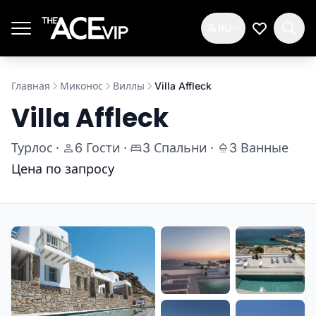
Перейти к основному содержимому
RU
Мой спис
Главная
Миконос
Виллы
Villa Affleck
Villa Affleck
Турлос
·
6 Гости
·
3 Спальни
·
3 Ванные
Цена по запросу