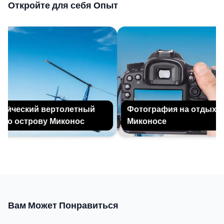
Откройте для себя Опыт
и́ческий вертолетный
Фотография на отдыхе н
по острову Миконос
Миконосе
Вам Может Понравиться