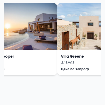
ooper
Villa Greene
18
13
Цена по запросу