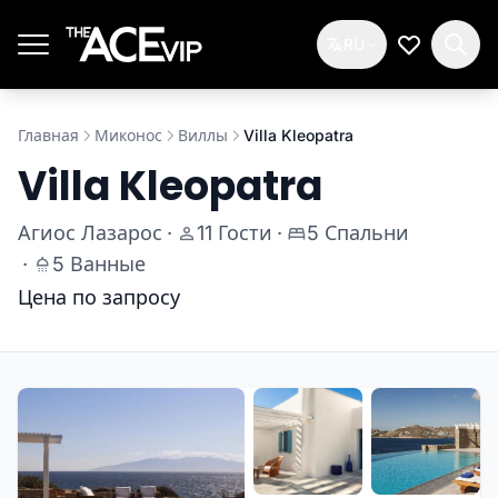
Перейти к основному содержимому
RU
Мой спис
Главная
Миконос
Виллы
Villa Kleopatra
Villa Kleopatra
Агиос Лазарос
·
11 Гости
·
5 Спальни
·
5 Ванные
Цена по запросу