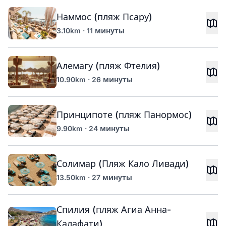
Наммос (пляж Псару)
3.10km · 11 минуты
Алемагу (пляж Фтелия)
10.90km · 26 минуты
Принципоте (пляж Панормос)
9.90km · 24 минуты
Солимар (Пляж Кало Ливади)
13.50km · 27 минуты
Спилия (пляж Агиа Анна-
Калафати)