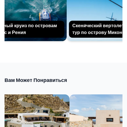
ный круиз по островам
Скени́ческий вертолетны
с и Рения
тур по острову Миконос
Вам Может Понравиться