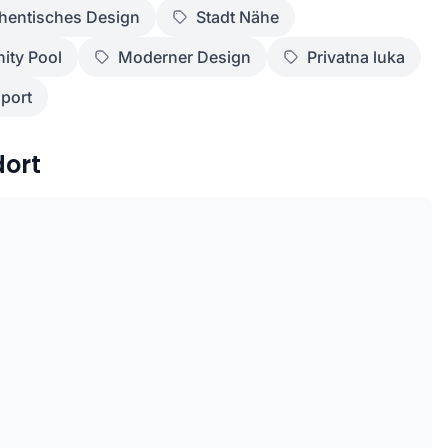
hentisches Design
Stadt Nähe
nity Pool
Moderner Design
Privatna luka
iport
dort