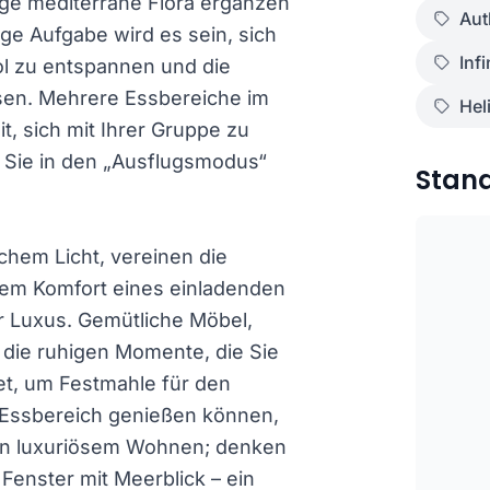
ge mediterrane Flora ergänzen
Aut
zige Aufgabe wird es sein, sich
Infi
ol zu entspannen und die
ssen. Mehrere Essbereiche im
Hel
t, sich mit Ihrer Gruppe zu
Sie in den „Ausflugsmodus“
Stan
chem Licht, vereinen die
edem Komfort eines einladenden
 Luxus. Gemütliche Möbel,
die ruhigen Momente, die Sie
tet, um Festmahle für den
n Essbereich genießen können,
von luxuriösem Wohnen; denken
Fenster mit Meerblick – ein