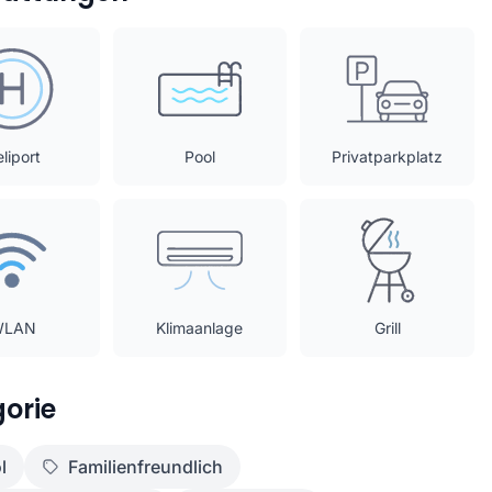
liport
Pool
Privatparkplatz
WLAN
Klimaanlage
Grill
orie
l
Familienfreundlich