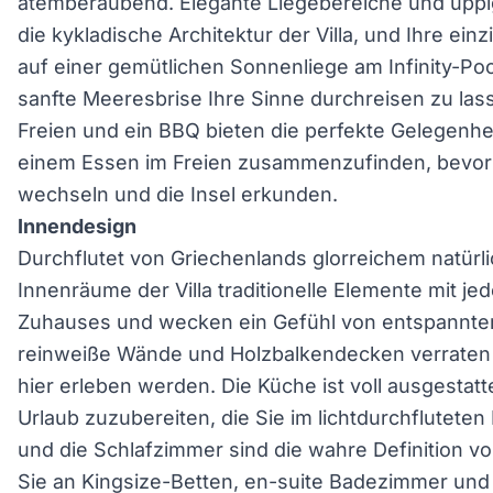
atemberaubend. Elegante Liegebereiche und üppi
die kykladische Architektur der Villa, und Ihre ein
auf einer gemütlichen Sonnenliege am Infinity-Po
sanfte Meeresbrise Ihre Sinne durchreisen zu la
Freien und ein BBQ bieten die perfekte Gelegenhei
einem Essen im Freien zusammenzufinden, bevor 
wechseln und die Insel erkunden.
Innendesign
Durchflutet von Griechenlands glorreichem natürli
Innenräume der Villa traditionelle Elemente mit j
Zuhauses und wecken ein Gefühl von entspannter
reinweiße Wände und Holzbalkendecken verraten 
hier erleben werden. Die Küche ist voll ausgestat
Urlaub zuzubereiten, die Sie im lichtdurchflutete
und die Schlafzimmer sind die wahre Definition 
Sie an Kingsize-Betten, en-suite Badezimmer und 