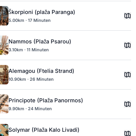
Škorpioni (plaža Paranga)
5.00km · 17 Minuten
Nammos (Plaža Psarou)
3.10km · 11 Minuten
Alemagou (Ftelia Strand)
10.90km · 26 Minuten
Principote (Plaža Panormos)
9.90km · 24 Minuten
Solymar (Plaža Kalo Livadi)