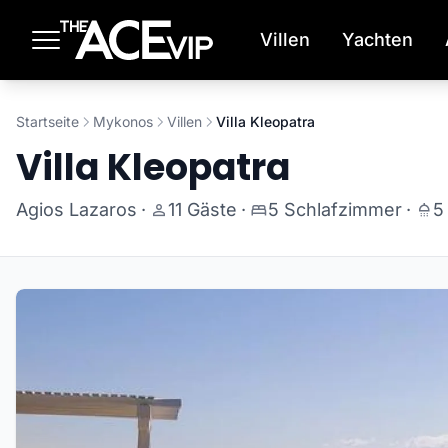
Zum Hauptinhalt springen
Villen
Yachten
Startseite
Mykonos
Villen
Villa Kleopatra
Villa Kleopatra
Agios Lazaros
·
11 Gäste
·
5 Schlafzimmer
·
5