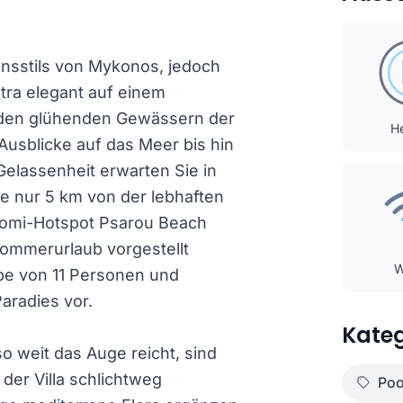
ensstils von Mykonos, jedoch
atra elegant auf einem
 den glühenden Gewässern der
He
usblicke auf das Meer bis hin
elassenheit erwarten Sie in
e nur 5 km von der lebhaften
romi-Hotspot Psarou Beach
 Sommerurlaub vorgestellt
ppe von 11 Personen und
aradies vor.
Kateg
o weit das Auge reicht, sind
er Villa schlichtweg
Poo