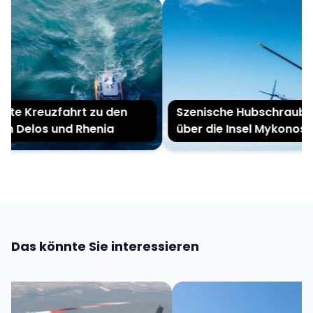
ate Kreuzfahrt zu den
Szenische Hubschrauber
ln Delos und Rhenia
über die Insel Mykonos
Das könnte Sie interessieren