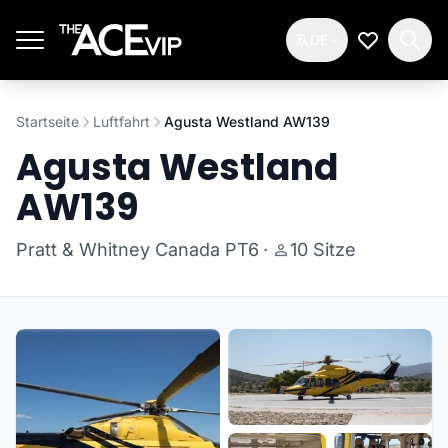
Zum Hauptinhalt springen
DE
Meine Wun
Startseite
Luftfahrt
Agusta Westland AW139
Agusta Westland
AW139
Pratt & Whitney Canada PT6
·
10 Sitze