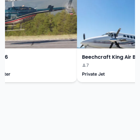
06
Beechcraft King Air B20
7
ter
Private Jet