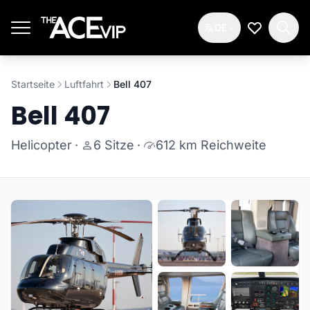
Zum Hauptinhalt springen
DE
Meine Wun
Startseite
Luftfahrt
Bell 407
Bell 407
Helicopter
·
6 Sitze
·
612 km Reichweite