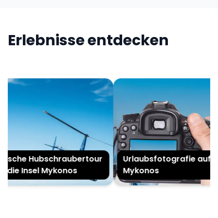
Erlebnisse entdecken
ische Hubschraubertour
Urlaubsfotografie auf
 die Insel Mykonos
Mykonos