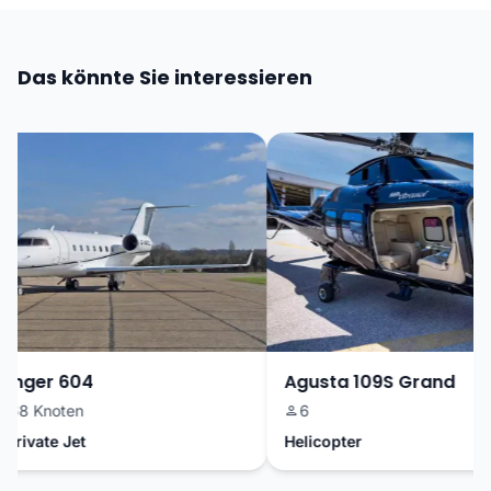
Das könnte Sie interessieren
nger 604
Agusta 109S Grand
8 Knoten
6
ivate Jet
Helicopter