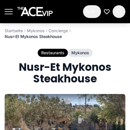
Zum Hauptinhalt springen
DE
Meine Wun
Startseite
Mykonos
Concierge
Nusr-Et Mykonos Steakhouse
Restaurants
Mykonos
Nusr-Et Mykonos
Steakhouse