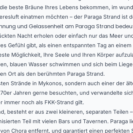
e die beste Bräune Ihres Lebens bekommen, im wun
esluft einatmen möchten – der Paraga Strand ist der
annung und Gelassenheit am Paraga Strand bedeu
rrückten Nacht erholen oder einfach nur das Meer u
eres Gefühl gibt, als einen entspannten Tag an ein
 beste Möglichkeit, Ihre Seele und Ihren Körper aufzu
klaren, blauen Wasser schwimmen und sich beim Lie
en Ort als den berühmten Paraga Strand.
nsten Strände in Mykonos, sondern auch einer der ält
 70er Jahren gerne besuchten, und verwandelte sich
r immer noch als FKK-Strand gilt.
, besteht er aus zwei kleineren, separaten Teilen –
isierten Teil mit vielen Bars und Tavernen. Paraga lie
t von Chora entfernt, und garantiert einen perfekte