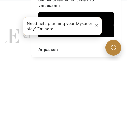
verbessern.
Nur notwendige
Need help planning your Mykonos
×
stay? I'm here.
Alles akzeptieren
Anpassen
legends@theacevip.com
Entdecken
Über uns
Mykonos Concierge