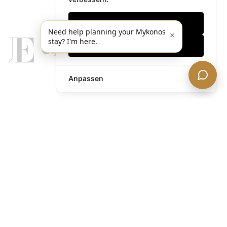
Nur notwendige
Need help planning your Mykonos
×
stay? I'm here.
Alles akzeptieren
Anpassen
legends@theacevip.com
Entdecken
Über uns
Mykonos Concierge
Erlebnisse