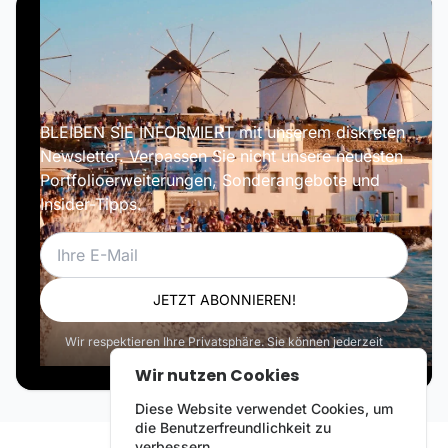
BLEIBEN SIE INFORMIERT mit unserem diskreten
Newsletter. Verpassen Sie nicht unsere neuesten
Portfolioerweiterungen, Sonderangebote und
Insider-Tipps.
E-Mail
JETZT ABONNIEREN!
Wir respektieren Ihre Privatsphäre. Sie können jederzeit
abbestellen.
Wir nutzen Cookies
Diese Website verwendet Cookies, um
die Benutzerfreundlichkeit zu
verbessern.