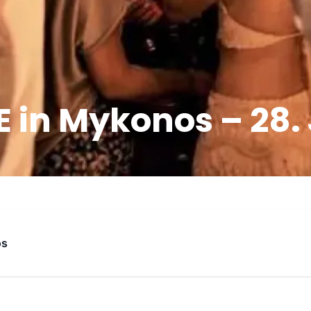
in Mykonos – 28. 
os