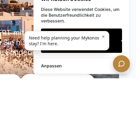
Diese Website verwendet Cookies, um
die Benutzerfreundlichkeit zu
verbessern.
RT mit unserem diskreten
Nur notwendige
×
Need help planning your Mykonos
 Sie nicht unsere neuesten
stay? I'm here.
Alles akzeptieren
en, Sonderangebote und
Anpassen
JETZT ABONNIEREN!
phäre. Sie können jederzeit abbestellen.