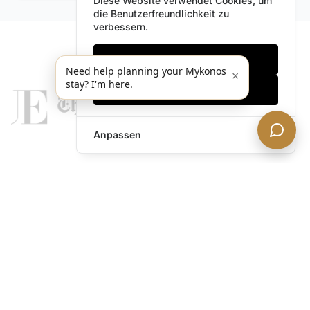
Diese Website verwendet Cookies, um
die Benutzerfreundlichkeit zu
verbessern.
Nur notwendige
Need help planning your Mykonos
×
stay? I'm here.
Alles akzeptieren
Anpassen
legends@theacevip.com
Entdecken
Über uns