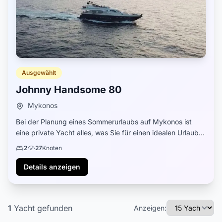
Ausgewählt
Johnny Handsome 80
Mykonos
Bei der Planung eines Sommerurlaubs auf Mykonos ist
eine private Yacht alles, was Sie für einen idealen Urlaub
benötigen. Die Johnny Handsome 80 ist eines unserer
2
27
Knoten
modernsten und einzigartigsten Boote,...
Details anzeigen
1
Yacht
gefunden
Anzeigen: