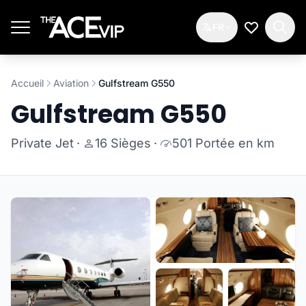
Passer au contenu principal
FR
Ma Liste d
Accueil
Aviation
Gulfstream G550
Gulfstream G550
Private Jet
·
16 Sièges
·
501 Portée en km