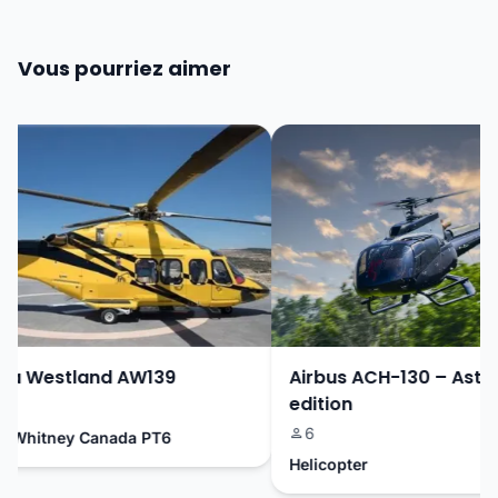
Vous pourriez aimer
a Westland AW139
Airbus ACH-130 – Aston 
edition
6
 Whitney Canada PT6
Helicopter