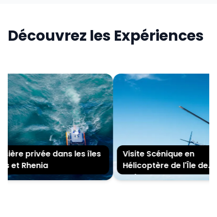
Découvrez les Expériences
ière privée dans les îles
Visite Scénique en
s et Rhenia
Hélicoptère de l'Île de
Mykonos