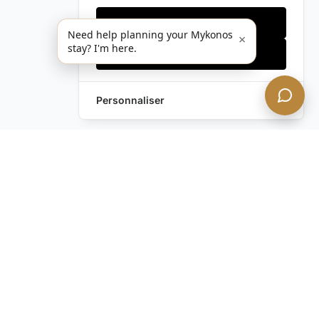
Cookies essentiels
Need help planning your Mykonos
×
stay? I'm here.
Accepter tout
Personnaliser
Envoyez-nous un
Laissez une Demande
message !
Vous avez encore des
questions ?
Contactez-nous