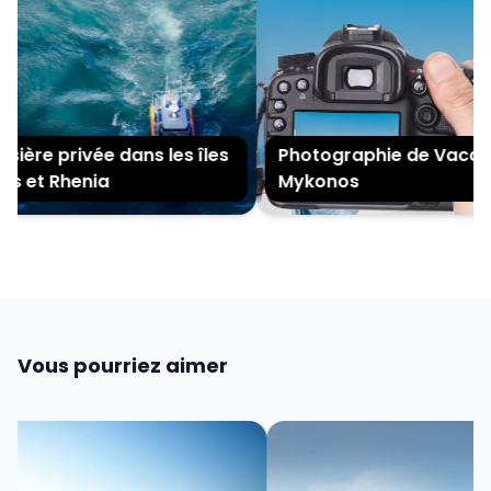
ière privée dans les îles
Photographie de Vacanc
s et Rhenia
Mykonos
Vous pourriez aimer