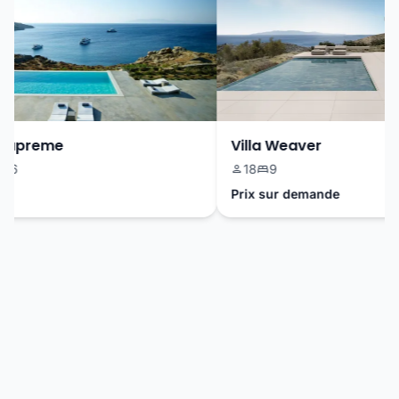
Supreme
Villa Weaver
6
18
9
Prix sur demande