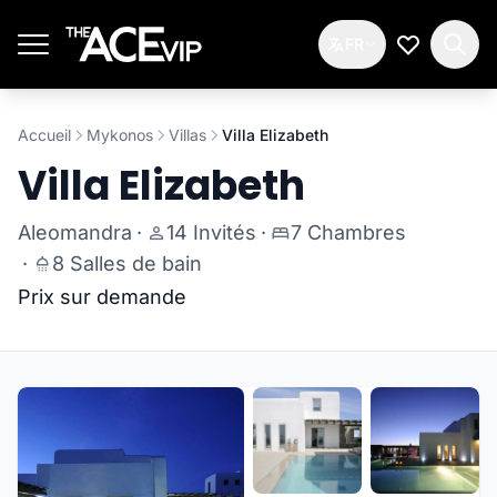
Passer au contenu principal
FR
Ma Liste d
Accueil
Mykonos
Villas
Villa Elizabeth
Villa Elizabeth
Aleomandra
·
14 Invités
·
7 Chambres
·
8 Salles de bain
Prix sur demande