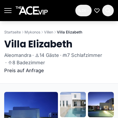
Zum Hauptinhalt springen
DE
Meine Wun
Startseite
Mykonos
Villen
Villa Elizabeth
Villa Elizabeth
Aleomandra
·
14 Gäste
·
7 Schlafzimmer
·
8 Badezimmer
Preis auf Anfrage