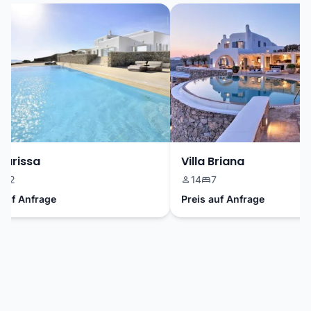
arissa
Villa Briana
2
14
7
f Anfrage
Preis auf Anfrage