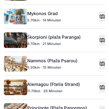
Mykonos Grad
5.70km · 14 Minuten
Škorpioni (plaža Paranga)
8.70km · 21 Minuten
Nammos (Plaža Psarou)
5.50km · 15 Minuten
Alemagou (Ftelia Strand)
11.70km · 26 Minuten
Principote (Plaža Panormos)