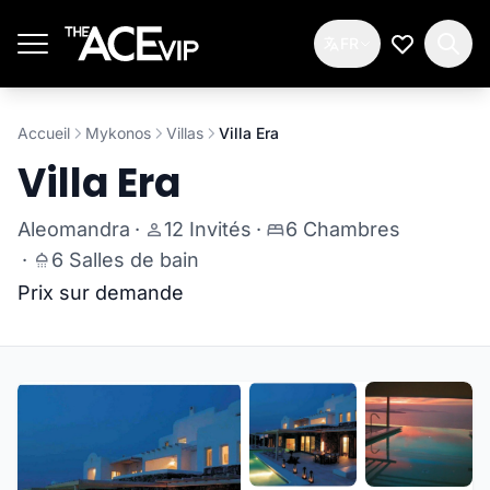
Passer au contenu principal
FR
Ma Liste d
Accueil
Mykonos
Villas
Villa Era
Villa Era
Aleomandra
·
12 Invités
·
6 Chambres
·
6 Salles de bain
Prix sur demande