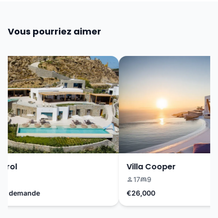
Vous pourriez aimer
rol
Villa Cooper
17
9
r demande
€26,000