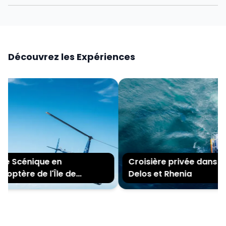
Découvrez les Expériences
te Scénique en
Croisière privée dans les 
optère de l'Île de
Delos et Rhenia
onos