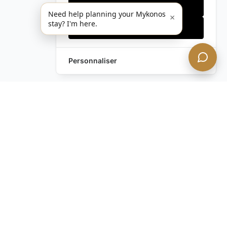
Cookies essentiels
Need help planning your Mykonos
×
stay? I'm here.
Accepter tout
Personnaliser
Envoyez-nous un
Laissez une Demande
message !
Vous avez encore des
questions ?
Contactez-nous