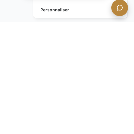
Personnaliser
Envoyez-nous un
Laissez une Demande
message !
Vous avez encore des
questions ?
Contactez-nous