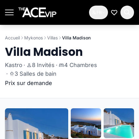
Passer au contenu principal
FR
Ma Liste d
Accueil
Mykonos
Villas
Villa Madison
Villa Madison
Kastro
·
8 Invités
·
4 Chambres
·
3 Salles de bain
Prix sur demande