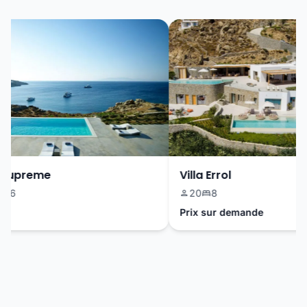
Supreme
Villa Errol
6
20
8
Prix sur demande