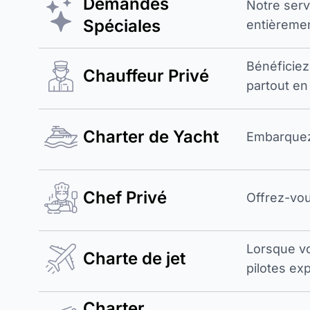
Demandes
Notre ser
Spéciales
entièremen
Bénéficiez
Chauffeur Privé
partout en
Charter de Yacht
Embarquez 
Chef Privé
Offrez-vou
Lorsque v
Charte de jet
pilotes exp
Charter