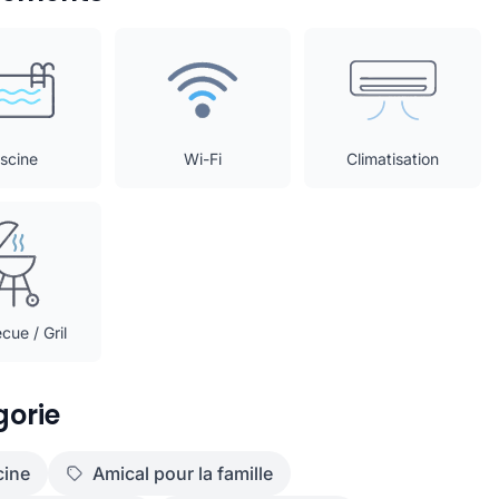
iscine
Wi-Fi
Climatisation
cue / Gril
orie
cine
Amical pour la famille