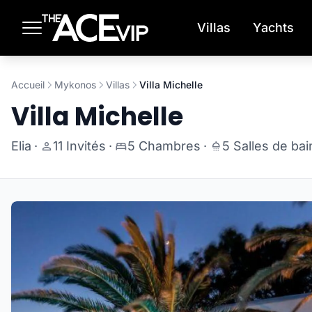
Passer au contenu principal
Villas
Yachts
Accueil
Mykonos
Villas
Villa Michelle
Villa Michelle
Elia
·
11 Invités
·
5 Chambres
·
5 Salles de bai