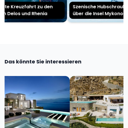
ate Kreuzfahrt zu den
Szenische Hubschrauber
ln Delos und Rhenia
über die Insel Mykonos
Das könnte Sie interessieren