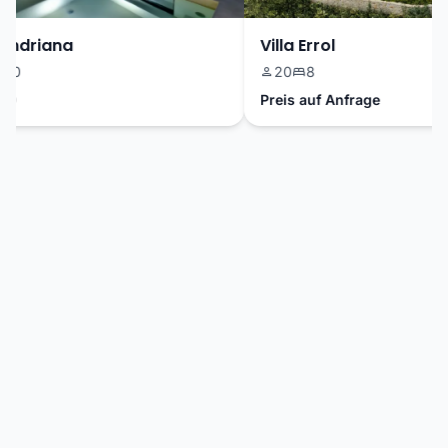
Andriana
Villa Errol
0
20
8
0
Preis auf Anfrage