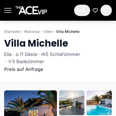
Zum Hauptinhalt springen
DE
Meine Wun
Startseite
Mykonos
Villen
Villa Michelle
Villa Michelle
Elia
·
11 Gäste
·
5 Schlafzimmer
·
5 Badezimmer
Preis auf Anfrage