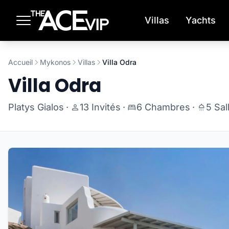
Passer au contenu principal
Villas
Yachts
Accueil
Mykonos
Villas
Villa Odra
Villa Odra
Platys Gialos
·
13 Invités
·
6 Chambres
·
5 Sal