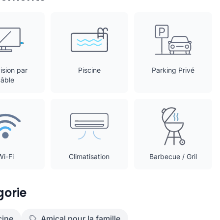
ision par
Piscine
Parking Privé
câble
Wi-Fi
Climatisation
Barbecue / Gril
orie
cine
Amical pour la famille