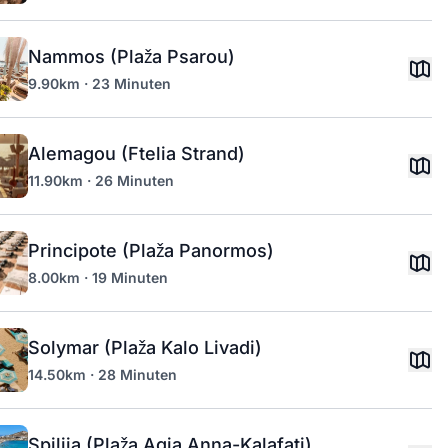
Nammos (Plaža Psarou)
9.90km · 23 Minuten
Alemagou (Ftelia Strand)
11.90km · 26 Minuten
Principote (Plaža Panormos)
8.00km · 19 Minuten
Solymar (Plaža Kalo Livadi)
14.50km · 28 Minuten
Spilija (Plaža Agia Anna-Kalafati)