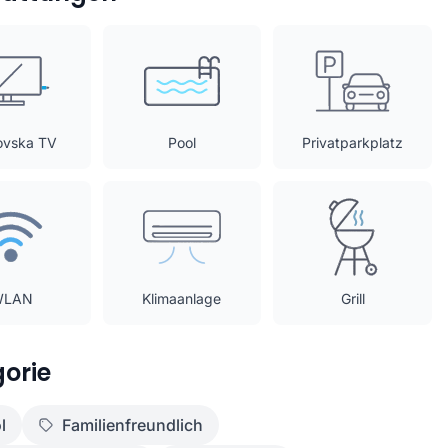
ovska TV
Pool
Privatparkplatz
WLAN
Klimaanlage
Grill
orie
l
Familienfreundlich