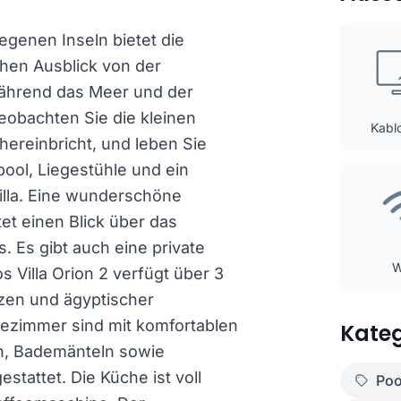
egenen Inseln bietet die
chen Ausblick von der
hrend das Meer und der
obachten Sie die kleinen
Kabl
hereinbricht, und leben Sie
ool, Liegestühle und ein
lla. Eine wunderschöne
tet einen Blick über das
. Es gibt auch eine private
Villa Orion 2 verfügt über 3
tzen und ägyptischer
ezimmer sind mit komfortablen
Kateg
n, Bademänteln sowie
attet. Die Küche ist voll
Poo