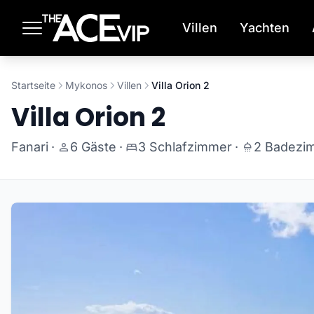
Zum Hauptinhalt springen
Villen
Yachten
Startseite
Mykonos
Villen
Villa Orion 2
Villa Orion 2
Fanari
·
6 Gäste
·
3 Schlafzimmer
·
2 Badezi