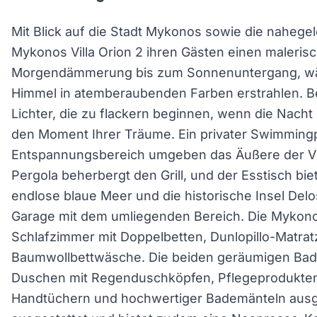
Mit Blick auf die Stadt Mykonos sowie die nahegel
Mykonos Villa Orion 2 ihren Gästen einen maleris
Morgendämmerung bis zum Sonnenuntergang, wä
Himmel in atemberaubenden Farben erstrahlen. Be
Lichter, die zu flackern beginnen, wenn die Nacht 
den Moment Ihrer Träume. Ein privater Swimmingp
Entspannungsbereich umgeben das Äußere der Vi
Pergola beherbergt den Grill, und der Esstisch bie
endlose blaue Meer und die historische Insel Delos
Garage mit dem umliegenden Bereich. Die Mykonos 
Schlafzimmer mit Doppelbetten, Dunlopillo-Matra
Baumwollbettwäsche. Die beiden geräumigen Bad
Duschen mit Regenduschköpfen, Pflegeprodukte
Handtüchern und hochwertiger Bademänteln ausgest