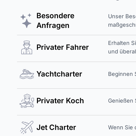
Besondere
Unser Beso
Anfragen
maßgeschne
Erhalten S
Privater Fahrer
und überal
Yachtcharter
Beginnen S
Privater Koch
Genießen S
Jet Charter
Wenn Sie d