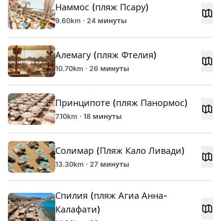
Наммос (пляж Псару)
9.60km · 24 минуты
Алемагу (пляж Фтелия)
10.70km · 26 минуты
Принципоте (пляж Панормос)
7.10km · 18 минуты
Солимар (Пляж Кало Ливади)
13.30km · 27 минуты
Спилия (пляж Агиа Анна-
Калафати)