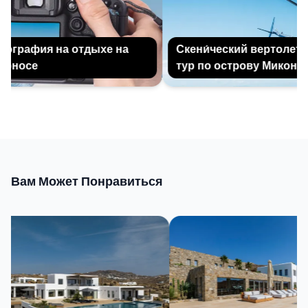
графия на отдыхе на
Скени́ческий вертолетны
носе
тур по острову Миконос
Вам Может Понравиться