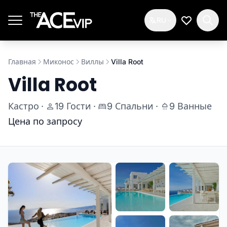
Перейти к основному содержимому
RU
Мой спис
Главная
Миконос
Виллы
Villa Root
Villa Root
Кастро
·
19 Гости
·
9 Спальни
·
9 Ванные
Цена по запросу