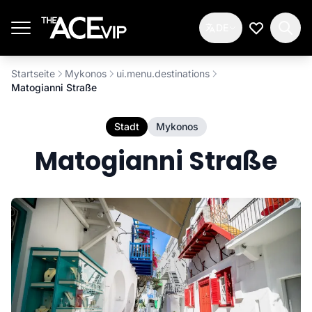
Zum Hauptinhalt springen
DE
Meine Wun
Startseite
Mykonos
ui.menu.destinations
Matogianni Straße
Stadt
Mykonos
Matogianni Straße