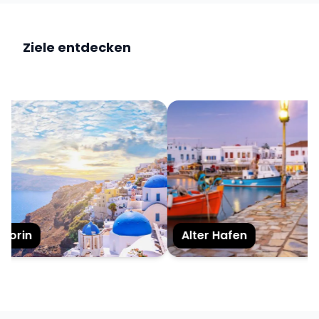
Ziele entdecken
orin
Alter Hafen