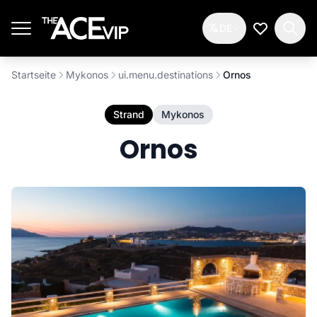
Zum Hauptinhalt springen
DE
Meine Wun
Startseite
Mykonos
ui.menu.destinations
Ornos
Strand
Mykonos
Ornos