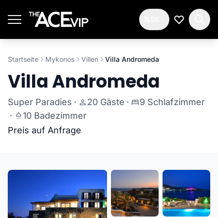
Zum Hauptinhalt springen
DE
Meine Wun
Startseite
Mykonos
Villen
Villa Andromeda
Villa Andromeda
Super Paradies
·
20 Gäste
·
9 Schlafzimmer
·
10 Badezimmer
Preis auf Anfrage