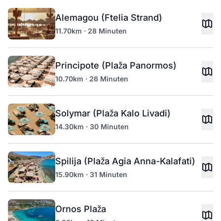
Alemagou (Ftelia Strand)
11.70km · 28 Minuten
Principote (Plaža Panormos)
10.70km · 26 Minuten
Solymar (Plaža Kalo Livadi)
14.30km · 30 Minuten
Spilija (Plaža Agia Anna-Kalafati)
15.90km · 31 Minuten
Ornos Plaža