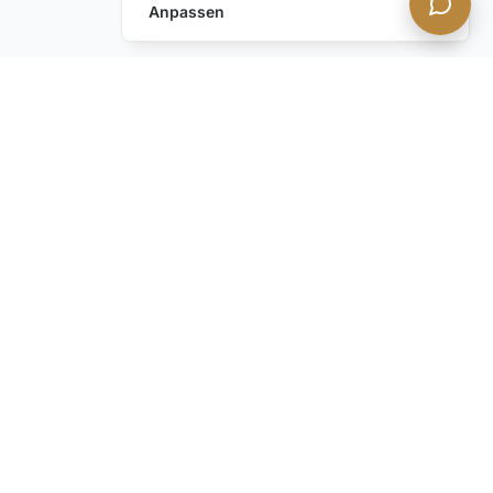
Anpassen
Anfrage hinterlassen
Schreiben Sie uns!
Haben Sie noch Fragen?
Kontaktieren Sie uns
BLEIBEN SIE INFORMIERT mit unserem diskreten
Newsletter. Verpassen Sie nicht unsere neuesten