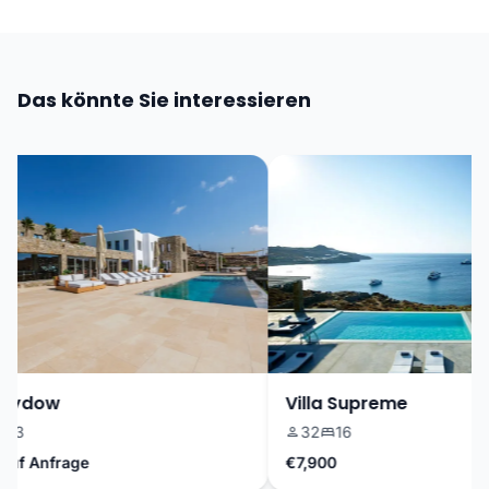
Das könnte Sie interessieren
Sydow
Villa Supreme
3
32
16
f Anfrage
€7,900