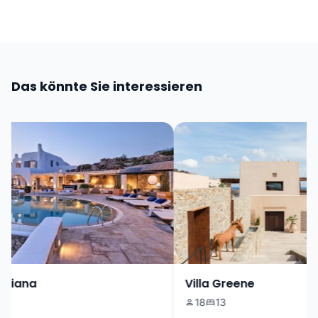
Das könnte Sie interessieren
riana
Villa Greene
18
13