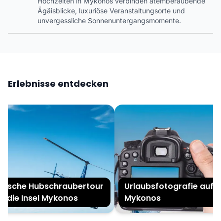
Hochzeiten in Mykonos verbinden atemberaubende
Ägäisblicke, luxuriöse Veranstaltungsorte und
unvergessliche Sonnenuntergangsmomente.
Erlebnisse entdecken
ische Hubschraubertour
Urlaubsfotografie auf
 die Insel Mykonos
Mykonos