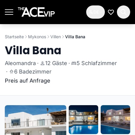
Zum Hauptinhalt springen
DE
Meine Wun
Startseite
Mykonos
Villen
Villa Bana
Villa Bana
Aleomandra
·
12 Gäste
·
5 Schlafzimmer
·
6 Badezimmer
Preis auf Anfrage