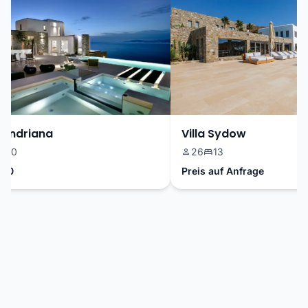
Andriana
Villa Sydow
0
26
13
0
Preis auf Anfrage