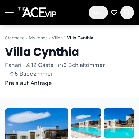
Zum Hauptinhalt springen
DE
Meine Wun
Startseite
Mykonos
Villen
Villa Cynthia
Villa Cynthia
Fanari
·
12 Gäste
·
6 Schlafzimmer
·
5 Badezimmer
Preis auf Anfrage