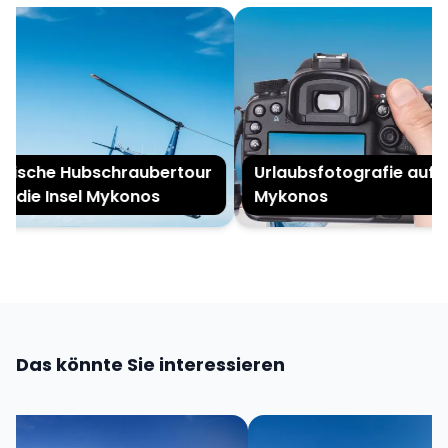
ische Hubschraubertour
Urlaubsfotografie auf
 die Insel Mykonos
Mykonos
Das könnte Sie interessieren