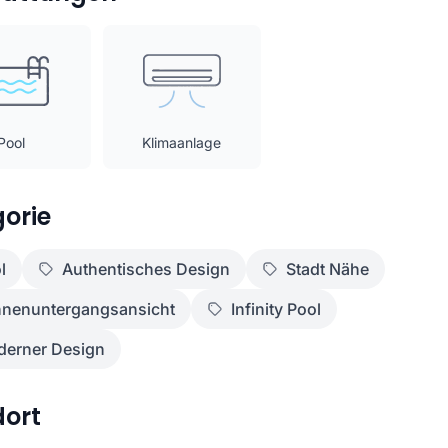
Pool
Klimaanlage
orie
l
Authentisches Design
Stadt Nähe
nenuntergangsansicht
Infinity Pool
erner Design
dort