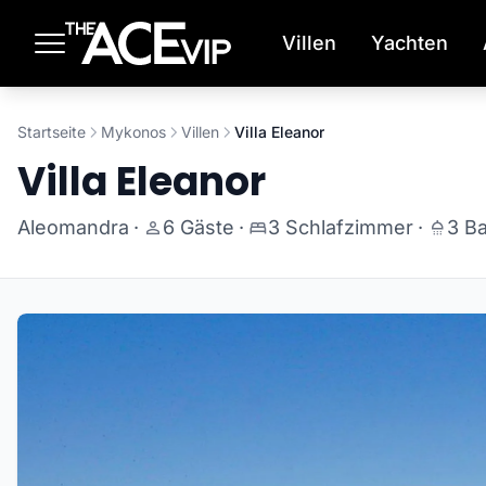
Zum Hauptinhalt springen
Villen
Yachten
Startseite
Mykonos
Villen
Villa Eleanor
Villa Eleanor
Aleomandra
·
6 Gäste
·
3 Schlafzimmer
·
3 B