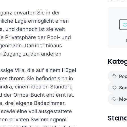
eganz erwarten Sie in der
liche Lage ermöglicht einen
, und dennoch ist sie weit
e Privatsphäre der Pool- und
genießen. Darüber hinaus
hen Zugang zu den anderen
Kateg
sige Villa, die auf einem Hügel
Poo
s thront. Sie befindet sich in
andra, einem idealen Standort,
Son
 der Ornos-Bucht entfernt ist.
Mod
ge, drei eigene Badezimmer,
owie eine voll ausgestattete
Stan
nen privaten Swimmingpool