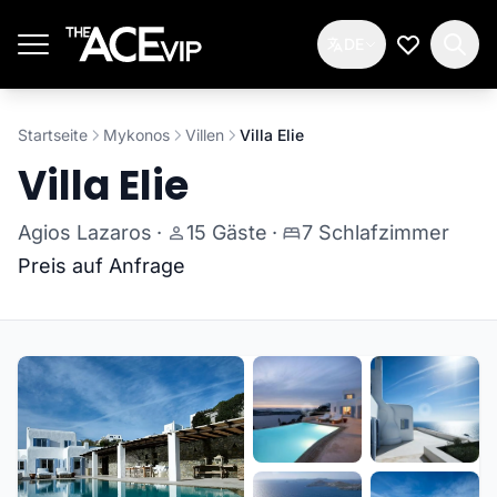
Zum Hauptinhalt springen
DE
Meine Wun
Startseite
Mykonos
Villen
Villa Elie
Villa Elie
Agios Lazaros
·
15 Gäste
·
7 Schlafzimmer
Preis auf Anfrage