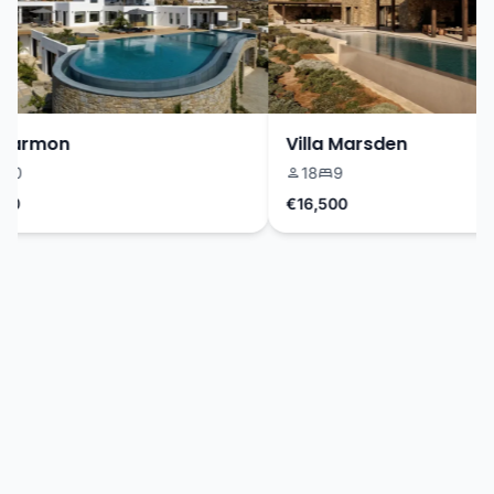
Harmon
Villa Marsden
0
18
9
0
€16,500