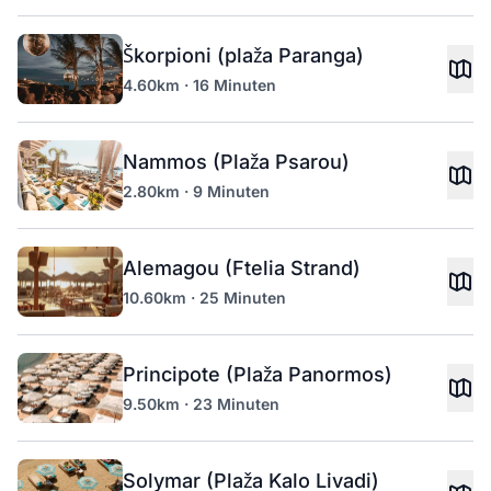
Škorpioni (plaža Paranga)
4.60km · 16 Minuten
Nammos (Plaža Psarou)
2.80km · 9 Minuten
Alemagou (Ftelia Strand)
10.60km · 25 Minuten
Principote (Plaža Panormos)
9.50km · 23 Minuten
Solymar (Plaža Kalo Livadi)