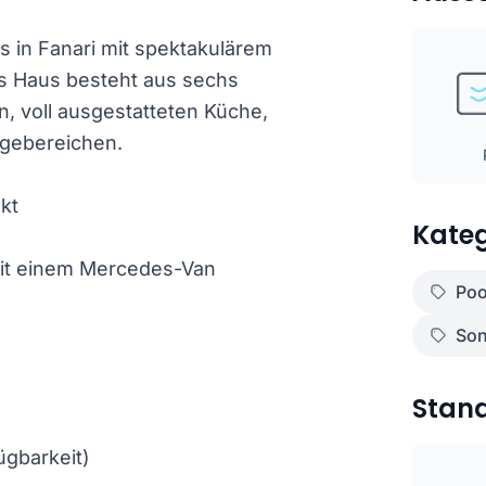
us in Fanari mit spektakulärem
s Haus besteht aus sechs
, voll ausgestatteten Küche,
ngebereichen.
kt
Kateg
mit einem Mercedes-Van
Poo
Son
Stan
ügbarkeit)