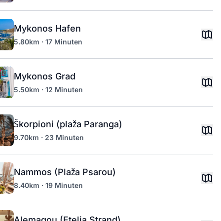
Mykonos Hafen
5.80km · 17 Minuten
Mykonos Grad
5.50km · 12 Minuten
Škorpioni (plaža Paranga)
9.70km · 23 Minuten
Nammos (Plaža Psarou)
8.40km · 19 Minuten
Alemagou (Ftelia Strand)