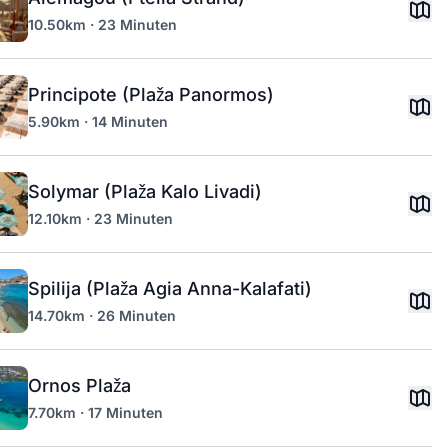
10.50km · 23 Minuten
Principote (Plaža Panormos)
5.90km · 14 Minuten
Solymar (Plaža Kalo Livadi)
12.10km · 23 Minuten
Spilija (Plaža Agia Anna-Kalafati)
14.70km · 26 Minuten
Ornos Plaža
7.70km · 17 Minuten