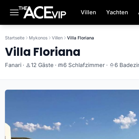
Zum Hauptinhalt springen
Villen
Yachten
Startseite
Mykonos
Villen
Villa Floriana
Villa Floriana
Fanari
·
12 Gäste
·
6 Schlafzimmer
·
6 Badez