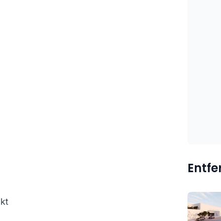
Entf
kt