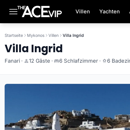
Zum Hauptinhalt springen
Villen
Yachten
Startseite
Mykonos
Villen
Villa Ingrid
Villa Ingrid
Fanari
·
12 Gäste
·
6 Schlafzimmer
·
6 Badez