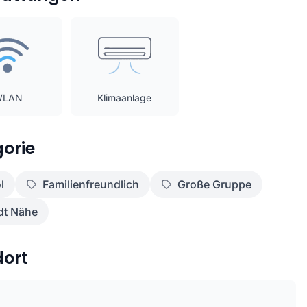
WLAN
Klimaanlage
orie
l
Familienfreundlich
Große Gruppe
dt Nähe
dort