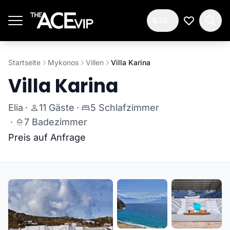
Zum Hauptinhalt springen
DE
Meine Wun
Startseite
Mykonos
Villen
Villa Karina
Villa Karina
Elia
·
11 Gäste
·
5 Schlafzimmer
·
7 Badezimmer
Preis auf Anfrage