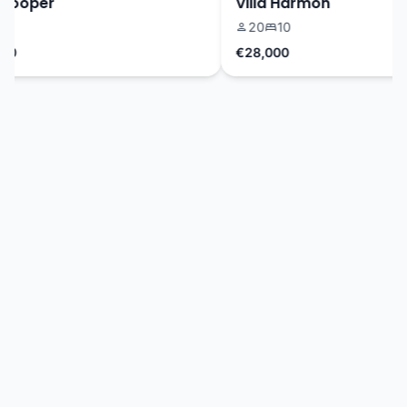
ooper
Villa Harmon
20
10
€28,000