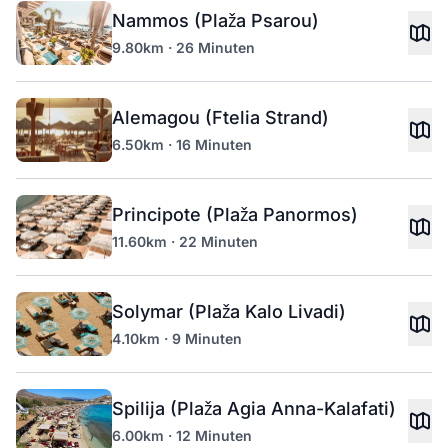
Nammos (Plaža Psarou)
9.80km · 26 Minuten
Alemagou (Ftelia Strand)
6.50km · 16 Minuten
Principote (Plaža Panormos)
11.60km · 22 Minuten
Solymar (Plaža Kalo Livadi)
4.10km · 9 Minuten
Spilija (Plaža Agia Anna-Kalafati)
6.00km · 12 Minuten