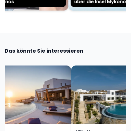
onos
über die Insel Mykonos
Das könnte Sie interessieren